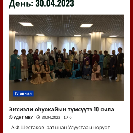
День:
30.04.2023
Главная
Эҥсиэли оһуокайын түмсүүтэ 10 сыла
УДНТ МБУ
30.04.2023
0
А.Ф.Шестаков аатынан Улуустааҕы норуот