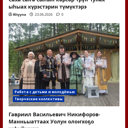
ыһыах күрэстэрин түмүктэрэ
Altyyna
23.06.2026
0
Работа с детьми и молодёжью
Творческие коллективы
Гавриил Васильевич Никифоров-
Манньыаттаах Уолун олоҥхоҕо