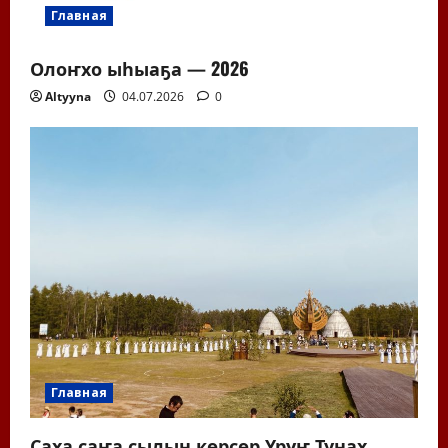
Главная
Олоҥхо ыһыаҕа — 2026
Altyyna
04.07.2026
0
Главная
Саха саҥа сылын көрсөр Үрүҥ Тунах