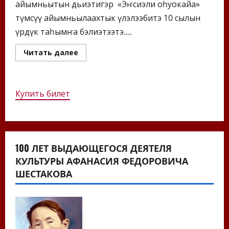
айымньытын дьиэтигэр «Эҥсиэли оһуокайа»
түмсүү айымньылаахтык үлэлээбитэ 10 сылын
үрдүк таһымҥа бэлиэтээтэ....
Прочитать
Читать далее
больше
о
Эҥсиэли
оһуокайын
түмсүүтэ
Купить билет
10
сыла
100 ЛЕТ ВЫДАЮЩЕГОСЯ ДЕЯТЕЛЯ
КУЛЬТУРЫ АФАНАСИЯ ФЕДОРОВИЧА
ШЕСТАКОВА