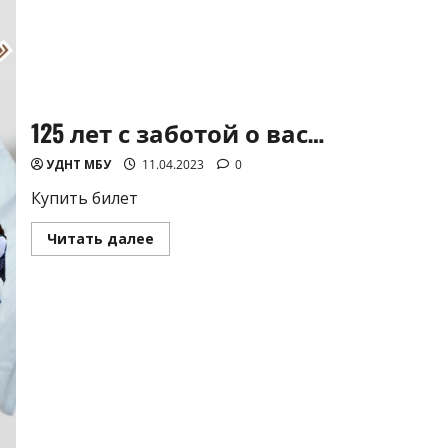
125 лет с заботой о вас…
УДНТ МБУ
11.04.2023
0
Купить билет
Прочитать
Читать далее
больше
о
125
лет
с
заботой
о
вас…