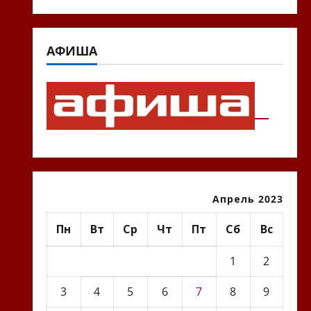
АФИША
Апрель 2023
Пн
Вт
Ср
Чт
Пт
Сб
Вс
1
2
3
4
5
6
7
8
9