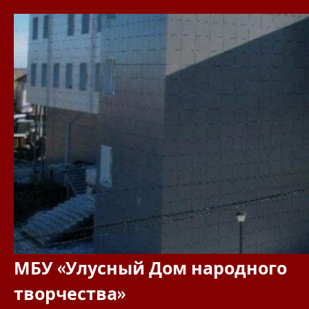
Перейти
к
содержимому
МБУ «Улусный Дом народного
творчества»