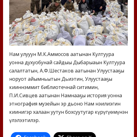
Нам улууһун М.К.Аммосов аатынан Култуура
уонна духуобунай сайдыы Дыбарыаһын Култуура
салалтатын, А.Ф.Шестаков аатынан Улуустааҕы
норуот айымньытын Дьиэтин, Улуустааҕы
кииннэммит библиотечнай ситимин,
П.И.Сивцев аатынан Намнааҕы история уонна
этнография музейын эр дьоно Нам нэһилиэгин
киинигэр халаан уутун бохсуутугар күрүгүөмүнэн
үлэлээтилэр.