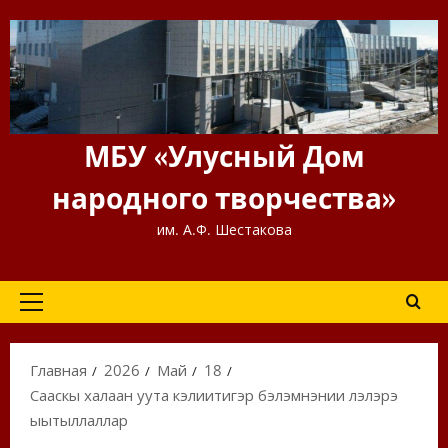
Перейти
к
содержимому
МБУ «Улусный Дом
народного творчества»
им. А.Ф. Шестакова
Основное
меню
Главная
2026
Май
18
Сааскы халаан уута кэлиитигэр бэлэмнэнии үлэлэрэ
ыытыллаллар