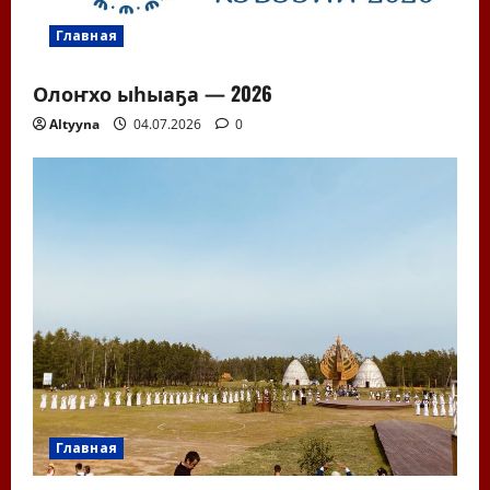
Главная
Олоҥхо ыһыаҕа — 2026
Altyyna
04.07.2026
0
Главная