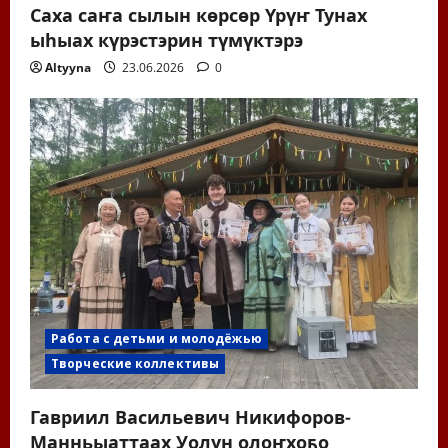
Саха саҥа сылын көрсөр Үрүҥ Тунах
ыһыах күрэстэрин түмүктэрэ
Altyyna
23.06.2026
0
Работа с детьми и молодёжью
Творческие коллективы
Гавриил Васильевич Никифоров-
Манньыаттаах Уолун олоҥхоҕо