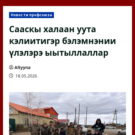
Новости профсоюза
Сааскы халаан уута
кэлиитигэр бэлэмнэнии
үлэлэрэ ыытыллаллар
Altyyna
18.05.2026