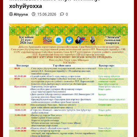
хоһуйуохха
Altyyna
15.06.2026
0