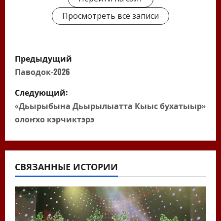
Просмотреть все записи
Н
Предыдущий
а
Паводок-2026
в
Следующий:
«Дьырыбына Дьырылыатта Кыыс бухатыыр»
и
олоҥхо кэрчиктэрэ
г
а
СВЯЗАННЫЕ ИСТОРИИ
ц
и
я