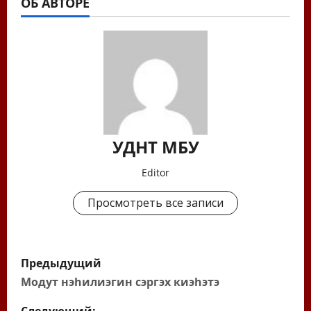
ОБ АВТОРЕ
УДНТ МБУ
Editor
Просмотреть все записи
Н
Предыдущий
а
Модут нэһилиэгин сэргэх киэһэтэ
Следующий: