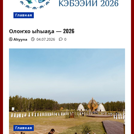
Главная
Олоҥхо ыһыаҕа — 2026
Altyyna
04.07.2026
0
Главная