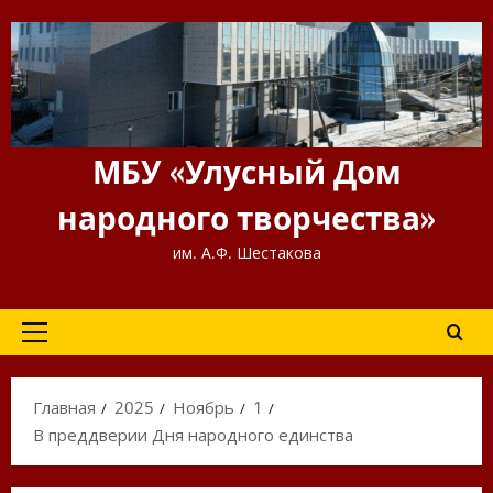
Перейти
к
содержимому
МБУ «Улусный Дом
народного творчества»
им. А.Ф. Шестакова
Основное
меню
Главная
2025
Ноябрь
1
В преддверии Дня народного единства