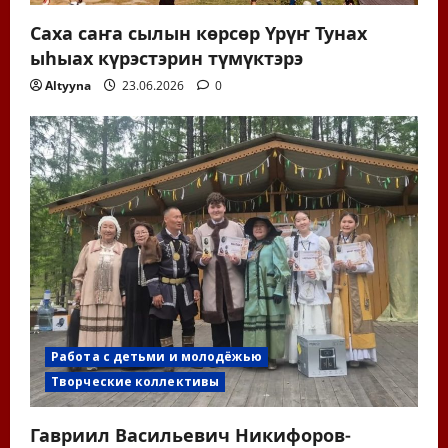
Саха саҥа сылын көрсөр Үрүҥ Тунах
ыһыах күрэстэрин түмүктэрэ
Altyyna
23.06.2026
0
Работа с детьми и молодёжью
Творческие коллективы
Гавриил Васильевич Никифоров-