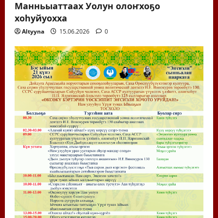
Манньыаттаах Уолун олоҥхоҕо
хоһуйуохха
Altyyna
15.06.2026
0