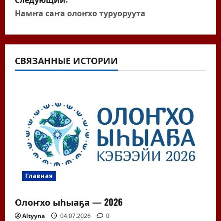
в
Намҥа саҥа олоҥхо туруоруута
и
г
а
СВЯЗАННЫЕ ИСТОРИИ
ц
и
я
п
о
Главная
з
Олоҥхо ыһыаҕа — 2026
а
Altyyna
04.07.2026
0