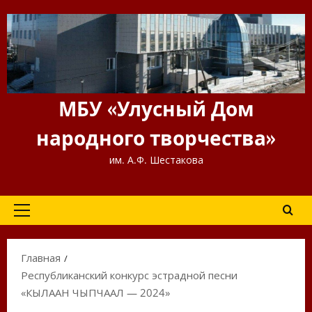
Перейти
к
содержимому
МБУ «Улусный Дом
народного творчества»
им. А.Ф. Шестакова
Основное
меню
Главная
Республиканский конкурс эстрадной песни
«КЫЛААН ЧЫПЧААЛ — 2024»