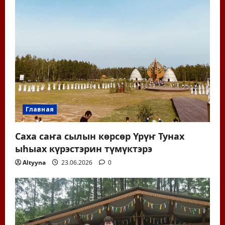
Главная
Саха саҥа сылын көрсөр Үрүҥ Тунах
ыһыах күрэстэрин түмүктэрэ
Altyyna
23.06.2026
0