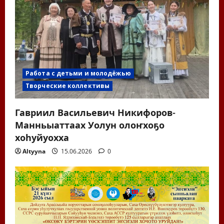
Работа с детьми и молодёжью
Творческие коллективы
Гавриил Васильевич Никифоров-
Манньыаттаах Уолун олоҥхоҕо
хоһуйуохха
Altyyna
15.06.2026
0