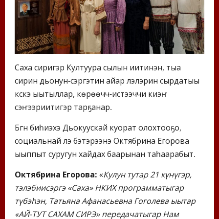
Саха сиригэр Култуура сылын иитинэн, тыа
сирин дьонун-сэргэтин айар үлэлэрин сырдатыы
күүскэ ыытыллар, көрөөччү-истээччи киэҥ
сэҥээриитигэр тарҕанар.
Бүгүн биһиэхэ Дьокуускай куорат олохтооҕо,
социальнай үлэ бэтэрээнэ Октябрина Егорова
ыыппыт суругун хайдах баарынан таһаарабыт.
Октябрина Егорова:
«
Кулун тутар 21 күнүгэр,
тэлэбиисэргэ «Саха» НКИХ программатыгар
түбэһэн, Татьяна Афанасьевна Гоголева ыытар
«АЙ-ТУТ САХАМ СИРЭ» передачатыгар Нам