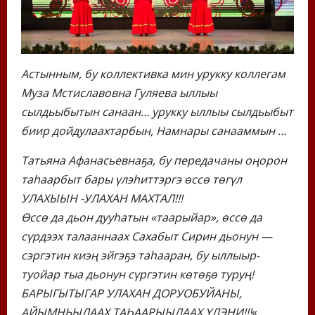
Астынным, бу коллективка мин урукку коллегам
Муза Мстиславовна Гуляева ыллыы
сылдьыбытын санаан… урукку ыллыы сылдьыбыт
биир дойдулаахтарбын, Намнары санааммын …
Татьяна Афанасьевнаҕа, бу передачаны оңорон
таһаарбыт бары үлэһиттэргэ өссө төгүл
УЛАХЫЫН -УЛАХАН МАХТАЛ!!!
Өссө да дьон дууһатын «таарыйар», өссө да
сүрдээх талааннаах Сахабыт Сирин дьонун —
сэргэтин киэң эйгэҕэ таһааран, бу ыллыыр-
туойар тыа дьонун сүргэтин көтөҕө туруң!
БАРЫГЫТЫГАР УЛАХАН ДОРУОБУЙАНЫ,
АЙЫМНЬЫЛААХ ТАҺААРЫЫЛААХ ҮЛЭНИ!!!
«