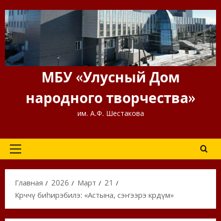
Перейти
к
содержимому
МБУ «Улусный Дом
народного творчества»
им. А.Ф. Шестакова
Основное
меню
Главная
2026
Март
21
Көрөөччү биһирэбилэ: «Астына, сэҥээрэ көрдүм»