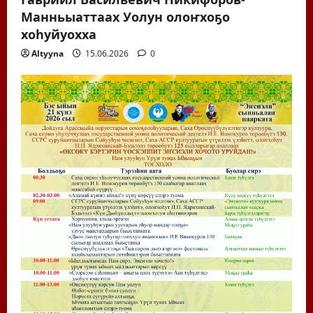
Манньыаттаах Уолун олоҥхоҕо
хоһуйуохха
Altyyna
15.06.2026
0