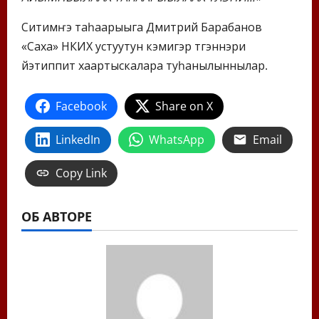
Ситимҥэ таһаарыыга Дмитрий Барабанов
«Саха» НКИХ устуутун кэмигэр түгэннэри
үйэтиппит хаартыскалара туһанылыннылар.
Facebook
Share on X
LinkedIn
WhatsApp
Email
Copy Link
ОБ АВТОРЕ