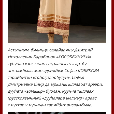
Астынным, билиңңи салайааччы Дмитрий
Николаевич Барабанов «КОРОБЕЙНИКИ»
туһунан кэпсээнин саҕаланыытыгар, бу
ансаамбылы мин эдьиийим Софья КОБЯКОВА
тэрийбитин «тоһоҕолообутун».
Софья
Дмитриевна биир да ырыаны ыллаабат эрээри,
дууһата «ыллыыр» буолан, нуучча тыллаах
(русскоязычных) «дууһалара ыллыыр» араас
омуктары мунньан тэрийбит ансаамбыла.