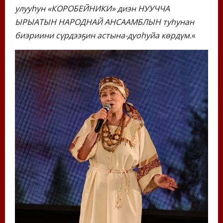
улууһун «КОРОБЕЙНИКИ» диэн НУУЧЧА
ЫРЫАТЫН НАРОДНАЙ АНСААМБЛЫН туһунан
биэриини сүрдээҕин астына-дуоһуйа көрдүм.
«