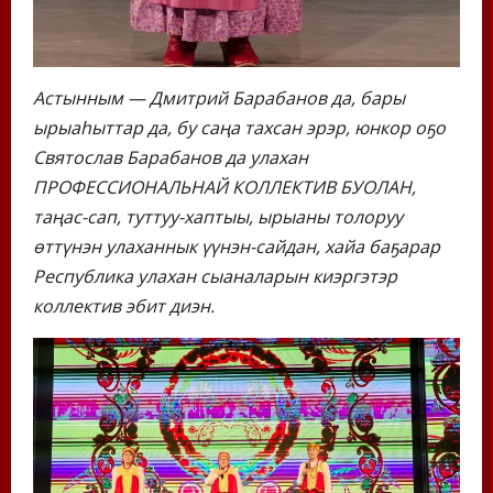
Астынным — Дмитрий Барабанов да, бары
ырыаһыттар да, бу саңа тахсан эрэр, юнкор оҕо
Святослав Барабанов да улахан
ПРОФЕССИОНАЛЬНАЙ КОЛЛЕКТИВ БУОЛАН,
таңас-сап, туттуу-хаптыы, ырыаны толоруу
өттүнэн улаханнык үүнэн-сайдан, хайа баҕарар
Республика улахан сыаналарын киэргэтэр
коллектив эбит диэн.