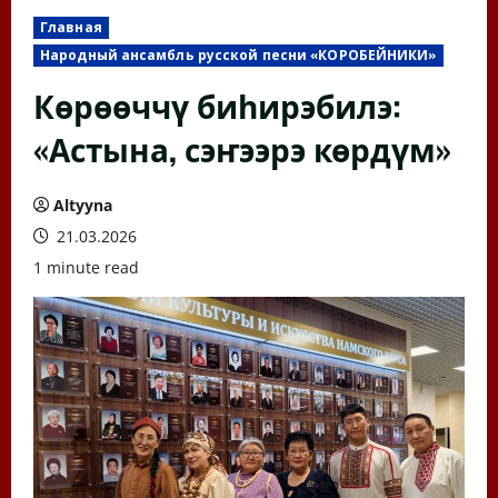
Главная
Народный ансамбль русской песни «КОРОБЕЙНИКИ»
Көрөөччү биһирэбилэ:
«Астына, сэҥээрэ көрдүм»
Altyyna
21.03.2026
1 minute read