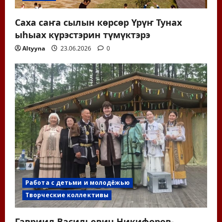
Саха саҥа сылын көрсөр Үрүҥ Тунах
ыһыах күрэстэрин түмүктэрэ
Altyyna
23.06.2026
0
Работа с детьми и молодёжью
Творческие коллективы
Гавриил Васильевич Никифоров-