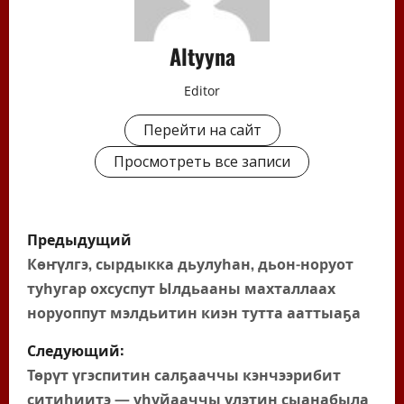
Altyyna
Editor
Перейти на сайт
Просмотреть все записи
Н
Предыдущий
а
Көҥүлгэ, сырдыкка дьулуһан, дьон-норуот
туһугар охсуспут Ылдьааны махталлаах
в
норуоппут мэлдьитин киэн тутта ааттыаҕа
и
Следующий:
г
Төрүт үгэспитин салҕааччы кэнчээрибит
ситиһиитэ — уһуйааччы үлэтин сыанабыла