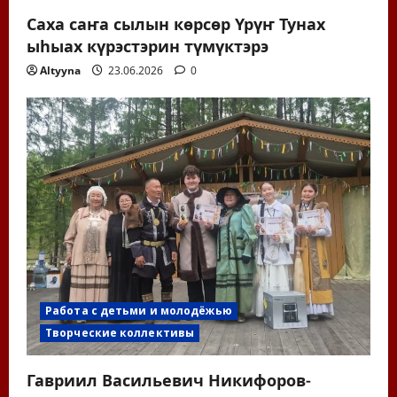
Саха саҥа сылын көрсөр Үрүҥ Тунах
ыһыах күрэстэрин түмүктэрэ
Altyyna
23.06.2026
0
Работа с детьми и молодёжью
Творческие коллективы
Гавриил Васильевич Никифоров-