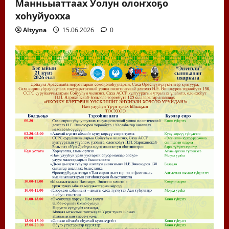
Манньыаттаах Уолун олоҥхоҕо
хоһуйуохха
Altyyna
15.06.2026
0