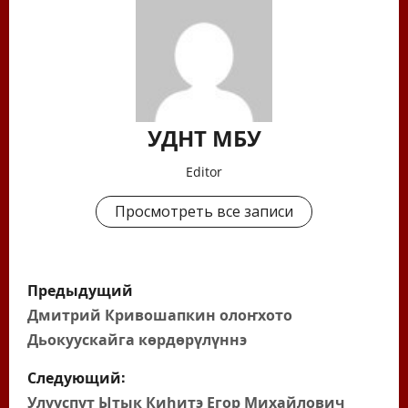
УДНТ МБУ
Editor
Просмотреть все записи
Н
Предыдущий
а
Дмитрий Кривошапкин олоҥхото
Дьокуускайга көрдөрүлүннэ
в
Следующий:
и
Улууспут Ытык Киһитэ Егор Михайлович