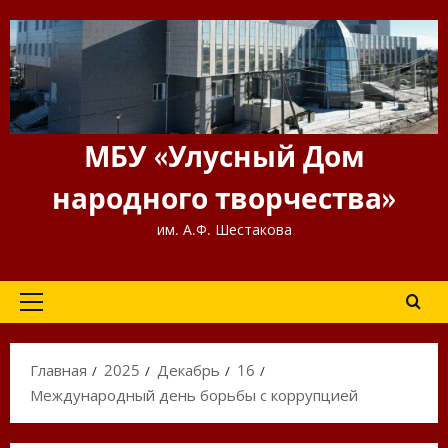
Перейти
к
содержимому
МБУ «Улусный Дом
народного творчества»
им. А.Ф. Шестакова
Основное
меню
Главная
2025
Декабрь
16
Международный день борьбы с коррупцией