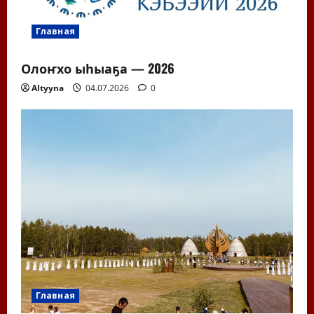
Главная
Олоҥхо ыһыаҕа — 2026
Altyyna
04.07.2026
0
Главная