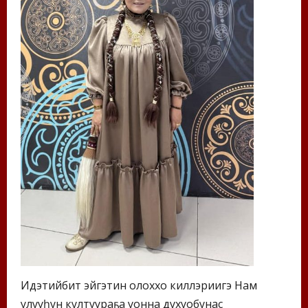
Идэтийбит эйгэтин олоххо киллэриигэ Нам
улууһун култуураҕа уонна духуобунас