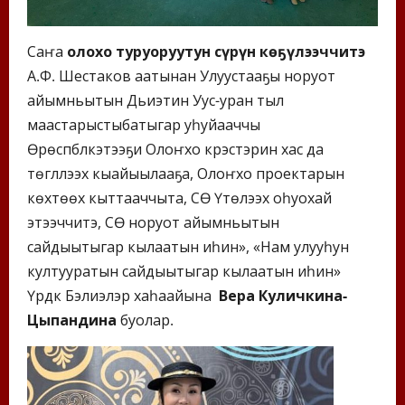
Саҥа
олоҥхо туруоруутун сүрүн көҕүлээччитэ
А.Ф. Шестаков аатынан Улуустааҕы норуот
айымньытын Дьиэтин Уус-уран тыл
маастарыстыбатыгар уһуйааччы
Өрөспүүбүлүкэтээҕи Олоҥхо күрэстэрин хас да
төгүллээх кыайыылааҕа, Олоҥхо проектарын
көхтөөх кыттааччыта, СӨ Үтүөлээх оһуохай
этээччитэ, СӨ норуот айымньытын
сайдыытыгар кылаатын иһин», «Нам улууһун
култууратын сайдыытыгар кылаатын иһин»
Үрдүк Бэлиэлэр хаһаайына
Вера Куличкина-
Цыпандина
буолар.