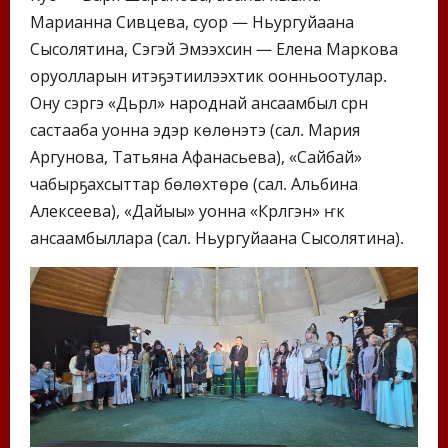
Марианна Сивцева, суор — Ньургуйаана
Сысолятина, Сэгэй Эмээхсин — Елена Маркова
оруолларын итэҕэтиилээхтик оонньоотулар.
Ону сэргэ «Дьүрүл» народнай ансаамбыл сүрүн
састааба уонна эдэр көлүөнэтэ (сал. Мария
Аргунова, Татьяна Афанасьева), «Сайбай»
чабырҕахсыттар бөлөхтөрө (сал. Альбина
Алексеева), «Дайыы» уонна «Күрүлгэн» үҥкүү
ансаамбыллара (сал. Ньургуйаана Сысолятина).