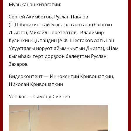
Музыканан киэргэтии:
Сергей Акимбетов, Руслан Павлов
(П.П.Ядрихинскай-Бэдьээлэ аатынан Олоҥхо
Дьиэтэ), Михаил Перетертов, Владимир
Куличкин-Цыпандин (А.Ф. Шестаков аатынан
Улуустааҕы норуот айымньытын Дьиэтэ), «Нам
кылыһах» төрүт дорҕоон бөлөҕүттэн Руслан
Захаров
Видеоконтент — Иннокентий Кривошапкин,
Николай Кривошапкин
Уот-күөс — Симонд Сивцев