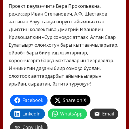
Проект көҕүлээччитэ Вера Прокопьевна,
режиссер Иван Степанович, А.Ф. Шестаков
аатынан Улуустааҕы норуот айымньытын
Дьиэтин коллектива Дмитрий Иванович
Кривошапкин «Сур соноҕос аттаах Алтан Саар
Бухатыыр» олоҥхотун бары кыттааччыларыгар,
өйөөбүт бары биир идэлээхтэригэр,
көрөөччүлэргэ барҕа махталларын тиэрдэллэр.
Инникитин даҕаны биир сомоҕо буолан,
олохтоох ааптардарбыт айымньыларын
арыйан, сырдатан, үйэтитэ туруоҕуҥ!
Facebook
Share on X
LinkedIn
WhatsApp
Email
Copy Link