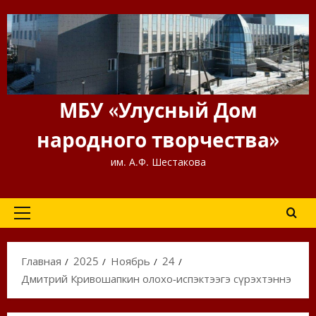
Перейти
к
содержимому
МБУ «Улусный Дом
народного творчества»
им. А.Ф. Шестакова
Основное
меню
Главная
2025
Ноябрь
24
Дмитрий Кривошапкин олоҥхо-испэктээгэ сүрэхтэннэ