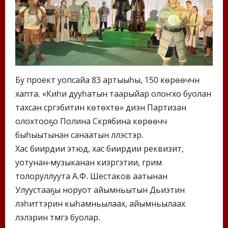
Бу проект уопсайа 83 артыыһы, 150 көрөөччүнү
хапта. «Киһи дууһатын таарыйар олоҥхо буолан
тахсан сүргэбитин көтөхтө» диэн Партизан
олохтооҕо Полина Скрябина көрөөччүү
быһыытынан санаатын үллэстэр.
Хас биирдии этюд, хас биирдии реквизит,
уотунан-музыканан киэргэтии, грим
толоруллуута А.Ф. Шестаков аатынан
Улуустааҕы норуот айымньытын Дьиэтин
үлэһиттэрин кыһамньылаах, айымньылаах
үлэлэрин түмүгэ буолар.