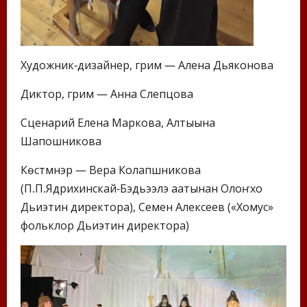
Художник-дизайнер, грим — Алена Дьяконова
Диктор, грим — Анна Слепцова
Сценарий Елена Маркова, Алтыына
Шапошникова
Көстүүмнэр — Вера Колапшникова
(П.П.Ядрихинскай-Бэдьээлэ аатынан Олоҥхо
Дьиэтин директора), Семен Алексеев («Хомус»
фольклор Дьиэтин директора)