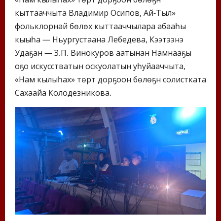
кыттааччыта Владимир Осипов, Ай-Тыл»
фольклорнай бөлөх кыттааччылара абааһы
кыыһа — Ньургустаана Лебедева, Кээтээнэ
Удаҕан — З.П. Винокуров аатынан Намнааҕы
оҕо искусстватын оскуолатын уһуйааччыта,
«Нам кылыһах» төрүт дорҕоон бөлөҕүн солистката
Сахаайа Колодезникова.