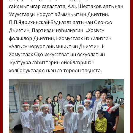
сайдыытыгар салалтата, А.Ф. Шестаков аатынан
Улуустааҕы норуот айымньытын Дьиэтин,
П.П.Ядрихинскай-Бэдьээлэ аатынан Олоҥхо
Дьиэтин, Партизан нэһилиэгин «Хомус»
фольклор Дьиэтин, I-Хомустаах нэһилиэгин
«Алгыс» норуот айымньытын Дьиэтин, I-
Хомустаах Оҕо искусстватын оскуолатын
култуура үлэһиттэрин өйөбүллэринэн
холбоһуктаах сүҥкэн үлэ төрөөн таҕыста.