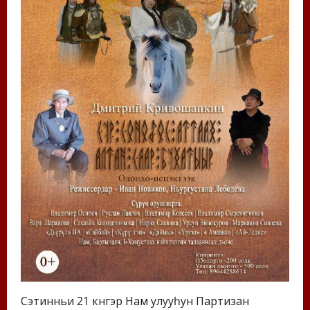
Сэтинньи 21 күнүгэр Нам улууһун Партизан