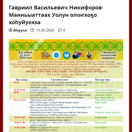
Гавриил Васильевич Никифоров-
Манньыаттаах Уолун олоҥхоҕо
хоһуйуохха
Altyyna
15.06.2026
0