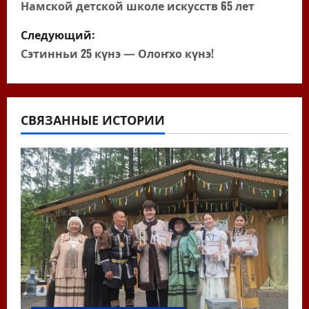
а
Намской детской школе искусств 65 лет
в
Следующий:
Сэтинньи 25 күнэ — Олоҥхо күнэ!
и
г
а
СВЯЗАННЫЕ ИСТОРИИ
ц
и
я
п
о
з