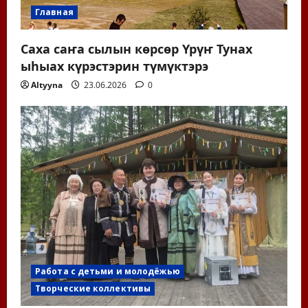
Главная
Саха саҥа сылын көрсөр Үрүҥ Тунах
ыһыах күрэстэрин түмүктэрэ
Altyyna
23.06.2026
0
Работа с детьми и молодёжью
Творческие коллективы