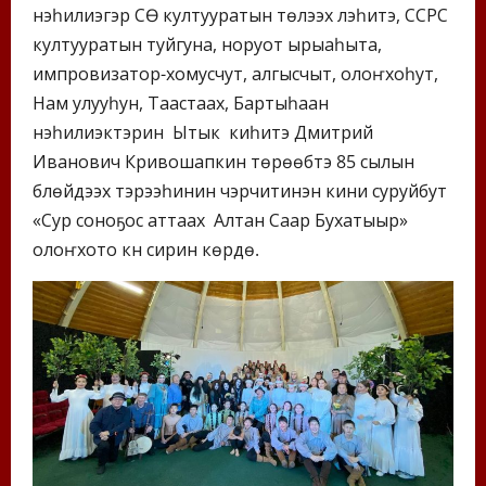
нэһилиэгэр СӨ култууратын үтүөлээх үлэһитэ, ССРС
култууратын туйгуна, норуот ырыаһыта,
импровизатор-хомусчут, алгысчыт, олоҥхоһут,
Нам улууһун, Таастаах, Бартыһаан
нэһилиэктэрин Ытык киһитэ Дмитрий
Иванович Кривошапкин төрөөбүтэ 85 сылын
үбүлүөйдээх тэрээһинин чэрчитинэн кини суруйбут
«Сур соноҕос аттаах Алтан Саар Бухатыыр»
олоҥхото күн сирин көрдө.