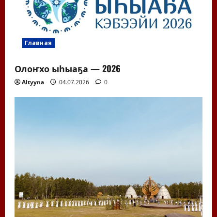
Главная
Олоҥхо ыһыаҕа — 2026
Altyyna
04.07.2026
0