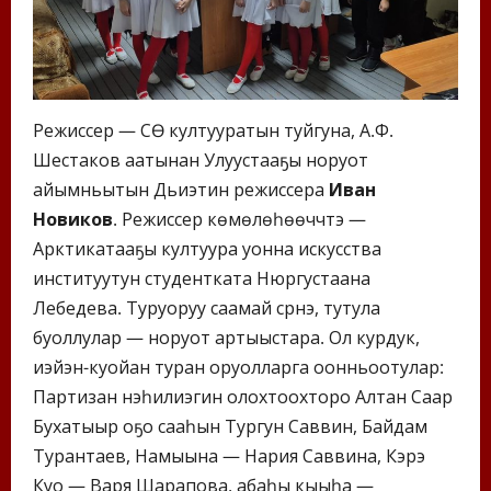
Режиссер — СӨ култууратын туйгуна, А.Ф.
Шестаков аатынан Улуустааҕы норуот
айымньытын Дьиэтин режиссера
Иван
Новиков
. Режиссер көмөлөһөөччүтэ —
Арктикатааҕы култуура уонна искусства
институутун студентката Нюргустаана
Лебедева. Туруоруу саамай сүрүнэ, тутула
буоллулар — норуот артыыстара. Ол курдук,
иэйэн-куойан туран оруолларга оонньоотулар:
Партизан нэһилиэгин олохтоохторо Алтан Саар
Бухатыыр оҕо сааһын Тургун Саввин, Байдам
Турантаев, Намыына — Нария Саввина, Кэрэ
Куо — Варя Шарапова, абаһы кыыһа —