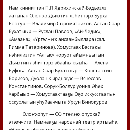
Нам кииниттэн П.П.Ядрихинскай-Бэдьээлэ
аатынан Олоҥхо Дьиэтин үлэһиттэрэ Бурха
Боотур — Владимир Сыромятников, Алтан Саар
Бухатыыр — Руслан Павлов, «Ай-Ледис»,
«Амаана», «Үргэл» үҥкүү ансаамбыллара (сал.
Римма Татаринова), Хомустаах Бастакы
нэһилиэгин «Алгыс» норуот айымньытын
Дьиэтин үлэһиттэрэ абааһы кыыһа — Алена
Руфова, Алтан Саар Бухатыыр — Константин
Борисов, Дуолан Кырдьаҕас — Вячеслав
Константинов, Сорук-Боллур уонна Өһөх
Харбыыр — Хомустаахтааҕы Оҕо искусстватын
оскуолатын уһуйааччыта Урсун Винокуров.
Олоҥхоһут — СӨ Үтүөлээх оһуохай
этээччитэ, Намнааҕы народнай театр артыыһа,
«Нам кылыһах» төрүт дорҕоон бөлөҕүн