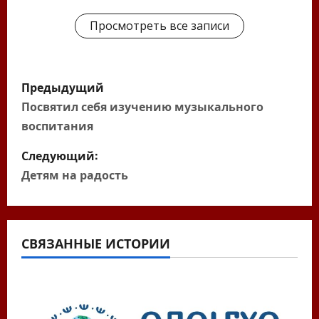
Просмотреть все записи
Н
Предыдущий
а
Посвятил себя изучению музыкального
воспитания
в
Следующий:
и
Детям на радость
г
а
СВЯЗАННЫЕ ИСТОРИИ
ц
и