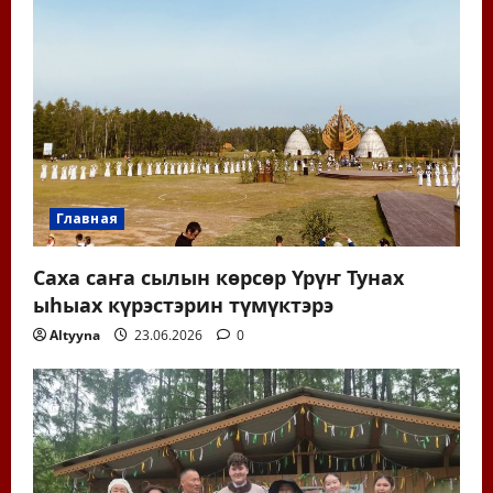
Главная
Саха саҥа сылын көрсөр Үрүҥ Тунах
ыһыах күрэстэрин түмүктэрэ
Altyyna
23.06.2026
0