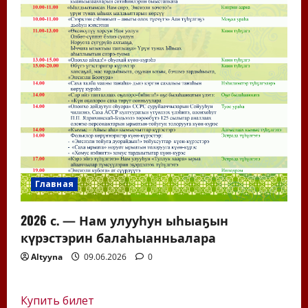
Главная
2026 с. — Нам улууһун ыһыаҕын
күрэстэрин балаһыанньалара
Altyyna
09.06.2026
0
Купить билет