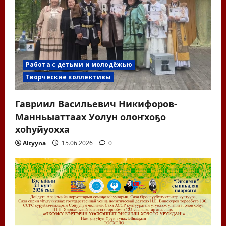
Работа с детьми и молодёжью
Творческие коллективы
Гавриил Васильевич Никифоров-
Манньыаттаах Уолун олоҥхоҕо
хоһуйуохха
Altyyna
15.06.2026
0