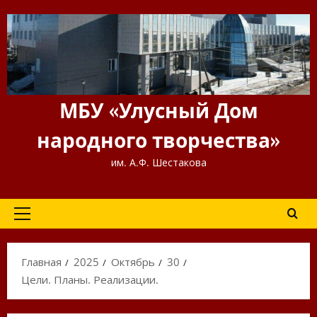
Перейти
к
содержимому
МБУ «Улусный Дом
народного творчества»
им. А.Ф. Шестакова
Основное
меню
Главная
2025
Октябрь
30
Цели. Планы. Реализации.