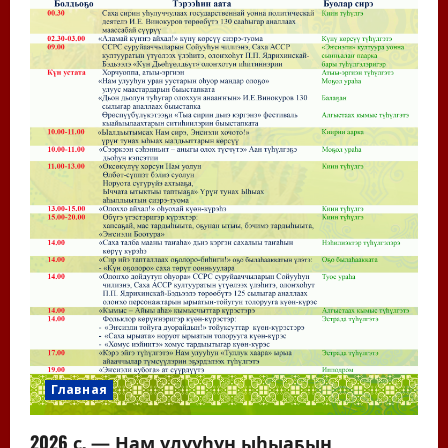
Главная
2026 с. — Нам улууһун ыһыаҕын