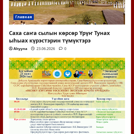
Главная
Саха саҥа сылын көрсөр Үрүҥ Тунах
ыһыах күрэстэрин түмүктэрэ
Altyyna
23.06.2026
0