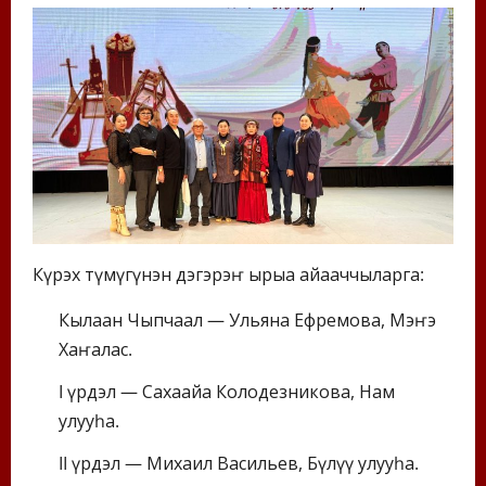
Күрэх түмүгүнэн дэгэрэҥ ырыа айааччыларга:
Кылаан Чыпчаал — Ульяна Ефремова, Мэҥэ
Хаҥалас.
I үрдэл — Сахаайа Колодезникова, Нам
улууһа.
II үрдэл — Михаил Васильев, Бүлүү улууһа.