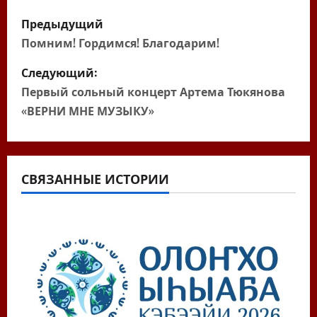
Н
Предыдущий
а
Помним! Гордимся! Благодарим!
в
Следующий:
Первый сольный концерт Артема Тюкянова
и
«ВЕРНИ МНЕ МУЗЫКУ»
г
а
СВЯЗАННЫЕ ИСТОРИИ
ц
и
я
п
о