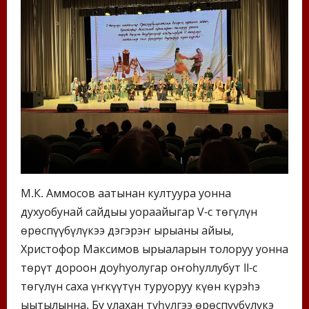
М.К. Аммосов аатынан култуура уонна
духуобунай сайдыы уораҕайыгар V-с төгүлүн
өрөспүүбүлүкэҕэ дэгэрэҥ ырыаны айыы,
Христофор Максимов ырыаларын толоруу уонна
төрүт дорҕоон доҕуһуолугар оҥоһуллубут II-с
төгүлүн саха үҥкүүтүн туруоруу күөн күрэһэ
ыытылынна. Бу улахан түһүлгэҕэ өрөспүүбүлүкэ