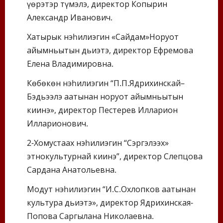
үөрэтэр түмэлэ, директор Копырин
Александр Иванович.
Хатырык нэһилиэгин «Сайдам»Норуот
айымньытын дьиэтэ, директор Ефремова
Елена Владимировна.
Көбөкөн нэһилиэгин “П.П.Ядрихинскай–
Бэдьээлэ аатынан норуот айымньытын
киинэ», директор Пестерев Илларион
Илларионович.
2-Хомустаах нэһилиэгин “Сэргэлээх»
этнокультурнай киинэ”, директор Слепцова
Сардана Анатольевна.
Модут нэһилиэгин “И.С.Охлопков аатынан
культура дьиэтэ», директор Ядрихинская-
Попова Саргылана Николаевна.