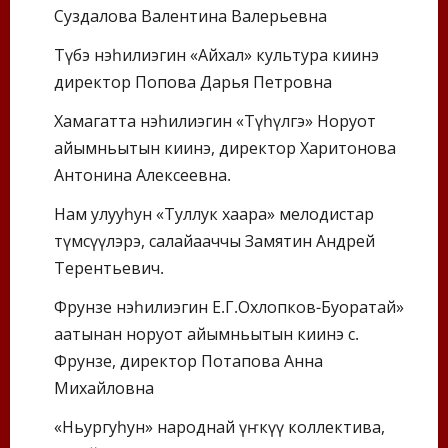
Суздалова Валентина Валерьевна
Түбэ нэһилиэгин «Айхал» культура киинэ
директор Попова Дарья Петровна
Хамагатта нэһилиэгин «Түһүлгэ» Норуот
айымньытын киинэ, директор Харитонова
Антонина Алексеевна.
Нам улууһун «Туллук хаара» мелодистар
түмсүүлэрэ, салайааччы Замятин Андрей
Терентьевич.
Фрунзе нэһилиэгин Е.Г.Охлопков-Буоратай»
аатынан норуот айымньытын киинэ с.
Фрунзе, директор Потапова Анна
Михайловна
«Ньургуһун» народнай үҥкүү коллектива,