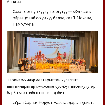
Анал аат:
Саха төрүт үҥкүүтүн сөргүтүү — «Күнчээн»
образцовай оҕо үҥкүү бөлөҕө, сал.Т.Мохова,
Нам улууһа.
Тэрийээччилэр ааттарыттан күрэспит
ыытылларыгар күүс-көмө буолбут дьоммутугар
бар5а махталбытын тиэрдэбит.
«Уран Саргы» Норуот маастардарын дьиэтэ