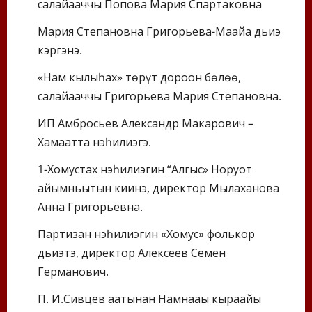
салайааччы Попова Мария Спартаковна
Мария Степановна Григорьева-Маайа дьиэ
кэргэнэ.
«Нам кылыһах» төрүт дорҕоон бөлөҕө,
салайааччы Григорьева Мария Степановна.
ИП Амбросьев Александр Макарович –
Хамаҕатта нэһилиэгэ.
1-Хомустах нэһилиэгин “Алгыс» Норуот
айымньытын киинэ, директор Мылаханова
Анна Григорьевна.
Партизан нэһилиэгин «Хомус» фолькор
дьиэтэ, директор Алексеев Семен
Германович.
П. И.Сивцев аатынан Намнааҕы кыраайы