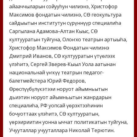
айааччыларын сойууһун чилиэнэ, Христофор
Максимов фондатын чилиэнэ, СӨ геокультура
сайдыытын институтун сүрүннүүр специалиһа
Саргылана Адамова–Алтан Кыыс, СӨ
култууратын туйгуна, Олоҥхо театрын артыыһа,
Христофор Максимов Фондатын чилиэнэ
Дмитрий Иванов, СӨ култууратын үтүөлээх
үлэһитэ, Сергей Зверев-Кыыл Уола аатынан
национальнай үҥкүү театрын педагог-
балетмейстера Юрий Федоров,
Өрөспүүбүлүкэтээҕи норуот айымньытын
дьиэтин норуот айымньытын жанрдарын
специалиһа, РФ уопсай үөрэхтээһинин
бочуоттаах үлэһитэ, СӨ култууратын,
үөрэҕириитин уонна ыччат политикатын туйгуна,
Учууталлар учууталлара Николай Терютин.