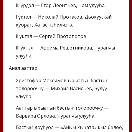
III үрдэл — Егор Леонтьев, Нам улууһа.
I үктэл — Николай Протасов, Дьокуускай
куорат, Хатас нэһилиэгэ.
II үктэл — Сергей Протопопов.
III үктэл — Афоима Решетникова, Чурапчы
улууһа.
Анал ааттар:
Христофор Максимов ырыатын бастыҥ
толорооччу — Михаил Васильев, Бүлүү
улууһа.
Ааптар ырыатын бастыҥ толорооччу —
Варвара Орлова, Чурапчы улууһа.
Бастыҥ доҕуһуол — «Айыы кыһата» кыл бөлөҕө,