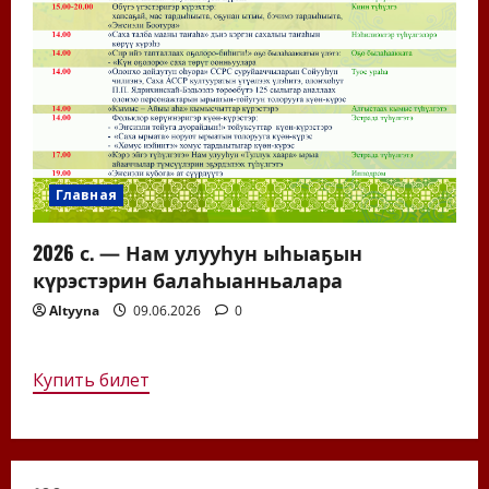
Главная
2026 с. — Нам улууһун ыһыаҕын
күрэстэрин балаһыанньалара
Altyyna
09.06.2026
0
Купить билет