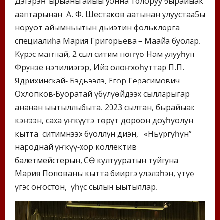
Дэгэрэҥ ырыаны айыы уонна толоруу бырайыак
ааптарынан А. Ф. Шестаков аатынан улуустаа5ы
норуот айымньытын дьиэтин фольклорга
специалиһа Мария Григорьева – Маайа буолар.
Күрэс маҥнай, 2 сыл ситим нөҥүө Нам улууһун
Фрунзе нэһилиэгэр, Ийэ олоҥхоһуттар П.П.
Ядрихинскай- Бэдьээлэ, Егор Герасимович
Охлопков-Буоратай үбүлүөйдээх сылларыгар
ананан ыытыллыбыта. 2023 сылтан, бырайыак
кэҥээн, саха үҥкүүтэ төрүт дорҕоон доҕуһуолун
кытта ситимнээх буоллун диэн, «Ньургуһун”
народнай үҥкүү-хор коллектив
балетмейстерын, СӨ култууратын туйгуна
Мария Попованы кытта бииргэ үлэлэһэн, үтүө
үгэс оҥостон, үһүс сылын ыытыллар.