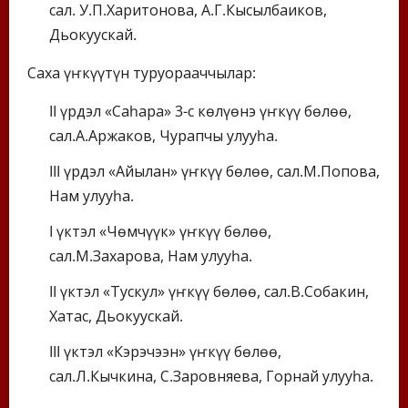
сал. У.П.Харитонова, А.Г.Кысылбаиков,
Дьокуускай.
Саха үҥкүүтүн туруорааччылар:
II үрдэл «Саһарҕа» 3-с көлүөнэ үҥкүү бөлөҕө,
сал.А.Аржаков, Чурапчы улууһа.
III үрдэл «Айылҕан» үҥкүү бөлөҕө, сал.М.Попова,
Нам улууһа.
I үктэл «Чөмчүүк» үҥкүү бөлөҕө,
сал.М.Захарова, Нам улууһа.
II үктэл «Тускул» үҥкүү бөлөҕө, сал.В.Собакин,
Хатас, Дьокуускай.
III үктэл «Кэрэчээн» үҥкүү бөлөҕө,
сал.Л.Кычкина, С.Заровняева, Горнай улууһа.