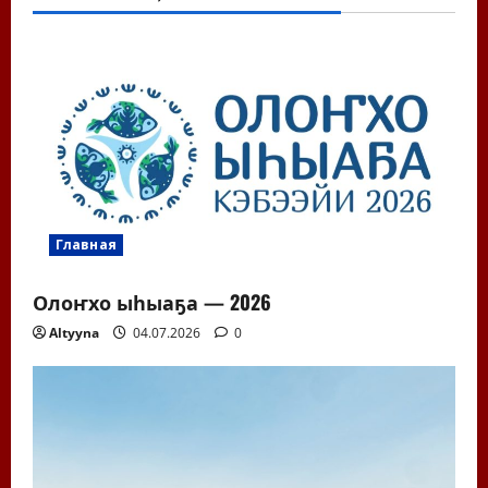
Главная
Олоҥхо ыһыаҕа — 2026
Altyyna
04.07.2026
0