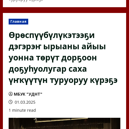
Главная
Өрөспүүбүлүкэтээҕи
дэгэрэҥ ырыаны айыы
уонна төрүт дорҕоон
доҕуһуолугар саха
үҥкүүтүн туруоруу күрэҕэ
МБУК "УДНТ"
01.03.2025
1 minute read