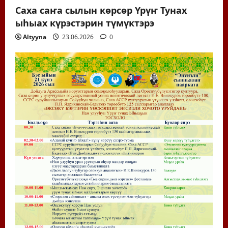
Саха саҥа сылын көрсөр Үрүҥ Тунах
ыһыах күрэстэрин түмүктэрэ
Altyyna
23.06.2026
0