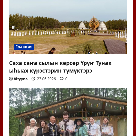
Главная
Саха саҥа сылын көрсөр Үрүҥ Тунах
ыһыах күрэстэрин түмүктэрэ
Altyyna
23.06.2026
0