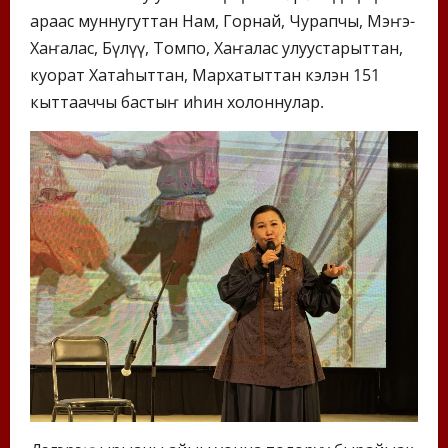
араас муннугуттан Нам, Горнай, Чурапчы, Мэҥэ-
Хаҥалас, Бүлүү, Томпо, Хаҥалас улуустарыттан,
куорат Хатаһыттан, Мархатыттан кэлэн 151
кыттааччы бастыҥ иһин холоннулар.