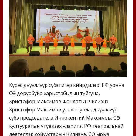
Күрэс дьүүллүүр сүбэтигэр киирдилэр: РФ уонна
СӨ доруобуйа харыстабылын туйгуна,
Христофор Максимов Фондатын чилиэнэ,
Христофор Максимов улахан уола, дьүүллүүр
сүбэ председателэ Иннокентий Максимов, СӨ
култууратын үтүөлээх үлэһитэ, РФ театральнай
деятеллэр сойуустарын чилиэнэ, СӨ ырыа