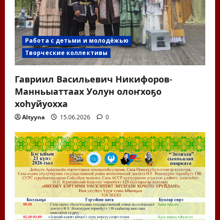
Работа с детьми и молодёжью
Творческие коллективы
Гавриил Васильевич Никифоров-
Манньыаттаах Уолун олоҥхоҕо
хоһуйуохха
Altyyna
15.06.2026
0