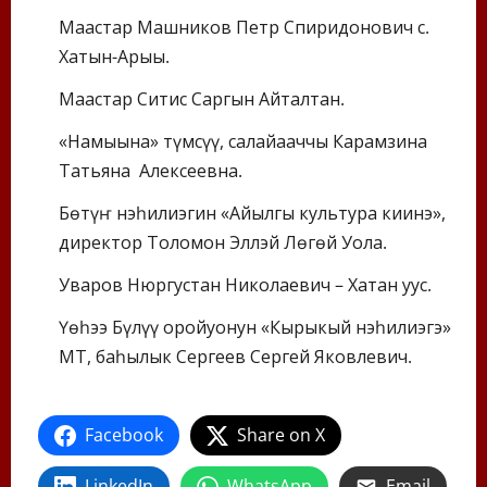
Маастар Машников Петр Спиридонович с.
Хатын-Арыы.
Маастар Ситис Саргын Айталтан.
«Намыына» түмсүү, салайааччы Карамзина
Татьяна Алексеевна.
Бөтүҥ нэһилиэгин «Айылгы культура киинэ»,
директор Толомон Эллэй Лөгөй Уола.
Уваров Нюргустан Николаевич – Хатан уус.
Үөһээ Бүлүү оройуонун «Кырыкый нэһилиэгэ»
МТ, баһылык Сергеев Сергей Яковлевич.
Facebook
Share on X
LinkedIn
WhatsApp
Email