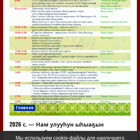
Главная
2026 с. — Нам улууһун ыһыаҕын
күрэстэрин балаһыанньалара
Мы используем cookie-файлы для наилучшего