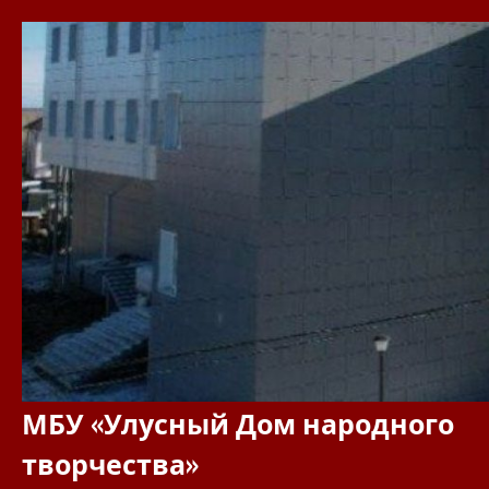
Перейти
к
содержимому
МБУ «Улусный Дом народного
творчества»