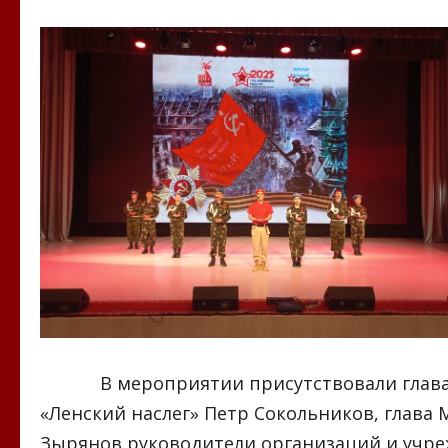
В мероприятии присутствовали глава МО
«Ленский наслег» Петр Сокольников, глава
Зырянов,руководители организаций и учре