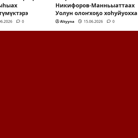
 ыһыах
Никифоров-Манньыаттаах
түмүктэрэ
Уолун олоҥхоҕо хоһуйуохха
06.2026
0
Altyyna
15.06.2026
0