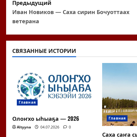
Н
Предыдущий
Иван Новиков — Саха сирин Бочуоттаах
а
ветерана
в
и
СВЯЗАННЫЕ ИСТОРИИ
г
а
ц
и
я
Главная
п
Олоҥхо ыһыаҕа — 2026
Главная
Altyyna
04.07.2026
0
о
Саха саҥа 