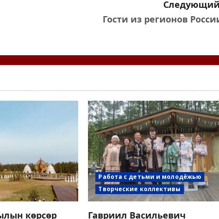
Следующий
Гости из регионов Росси
Работа с детьми и молодёжью
Творческие коллективы
сылын көрсөр
Гавриил Васильевич