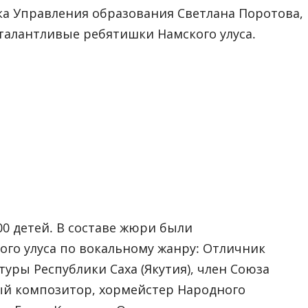
ка Управления образования Светлана Поротова,
талантливые ребятишки Намского улуса.
00 детей. В составе жюри были
го улуса по вокальному жанру: Отличник
уры Республики Саха (Якутия), член Союза
ый композитор, хормейстер Народного