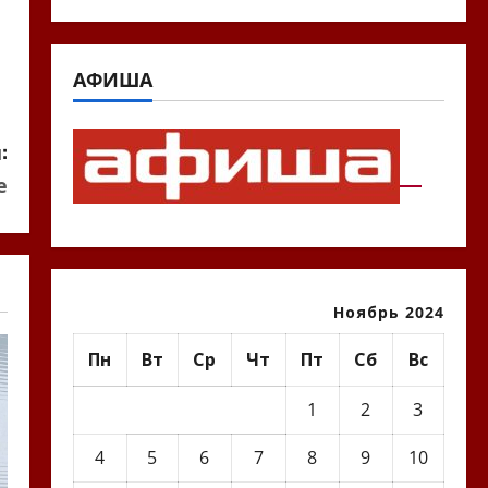
АФИША
:
е
Ноябрь 2024
Пн
Вт
Ср
Чт
Пт
Сб
Вс
1
2
3
4
5
6
7
8
9
10