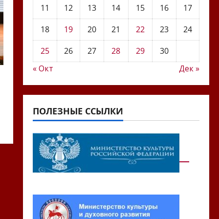
11
12
13
14
15
16
17
18
19
20
21
22
23
24
25
26
27
28
29
30
« Окт
Дек »
ПОЛЕЗНЫЕ ССЫЛКИ