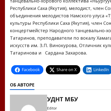
танцевально-хорового коллектива «Ньургуһу
Республики Саха (Якутия), мелодист, член 
объединения мелодистов Намского улуса «Т
культуры Республики Саха (Якутия), член С
концертмейстер Народного танцевально-хор
Татаринов, преподаватели по вокалу Хамаг
искусств им. З.П. Винокурова, Отличник ку
Татаринова и Сардана Захарова.
Facebook
Share on X
LinkedIn
ОБ АВТОРЕ
УДНТ МБУ
Editor