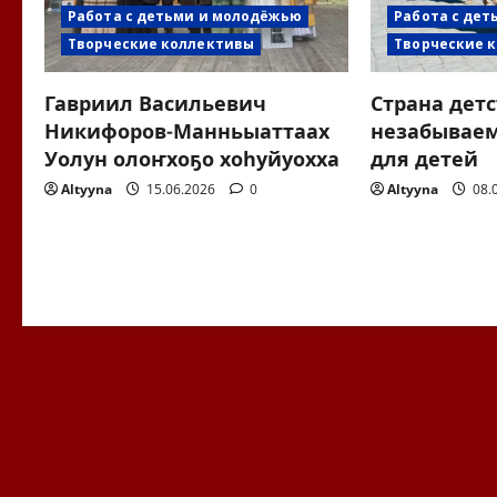
Работа с детьми и молодёжью
Работа с де
я
Творческие коллективы
Творческие 
п
Гавриил Васильевич
Страна детс
о
Никифоров-Манньыаттаах
незабывае
Уолун олоҥхоҕо хоһуйуохха
для детей
з
Altyyna
15.06.2026
0
Altyyna
08.
а
п
и
с
я
м