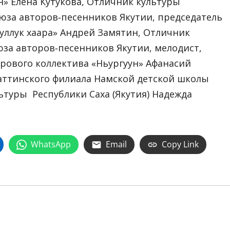
н» Елена Кутукова, Отличник культуры
Союза авторов-песенников Якутии, председатель
уллук хаара» Андрей Замятин, Отличник
оюза авторов-песенников Якутии, мелодист,
ового коллектива «Ньургуһун» Афанасий
аттинского филиала Намской детской школы
льтуры Республики Саха (Якутия) Надежда
WhatsApp
Email
Copy Link