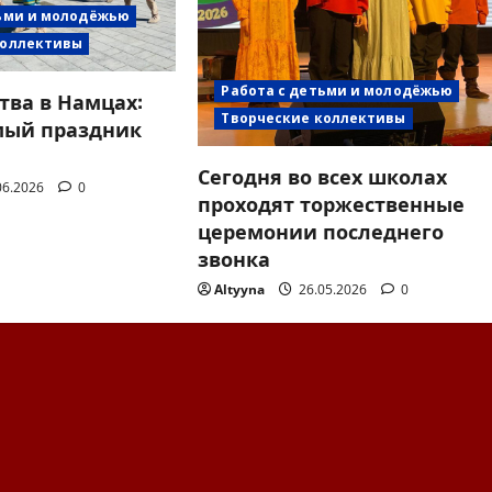
тьми и молодёжью
коллективы
Работа с детьми и молодёжью
тва в Намцах:
Творческие коллективы
мый праздник
Сегодня во всех школах
06.2026
0
проходят торжественные
церемонии последнего
звонка
Altyyna
26.05.2026
0