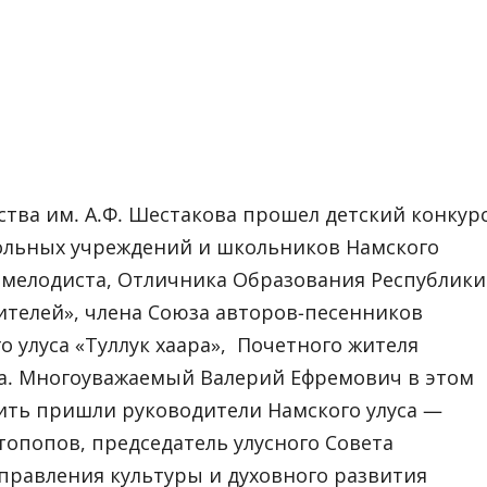
ства им. А.Ф. Шестакова прошел детский конкур
ольных учреждений и школьников Намского
а мелодиста, Отличника Образования Республики
учителей», члена Союза авторов-песенников
 улуса «Туллук хаара», Почетного жителя
ва. Многоуважаемый Валерий Ефремович в этом
вить пришли руководители Намского улуса —
топопов, председатель улусного Совета
правления культуры и духовного развития