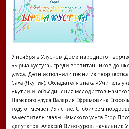
7 ноября в Улусном Доме народного творче
«Ырыа кустуга» среди воспитанников дошк
улуса. Дети исполнили песни из творчеств
Саха (Якутия), Обладателя знака «Учитель 
Якутии и объединения мелодистов Намского
Намского улуса Валерия Ефремовича Егоро
году отмечает 75-летие. С юбилеем поздра
заместитель главы Намского улуса Егор Про
депутатов Алексей Винокуров, начальник У