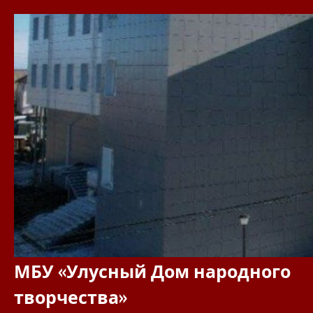
Перейти
к
содержимому
МБУ «Улусный Дом народного
творчества»