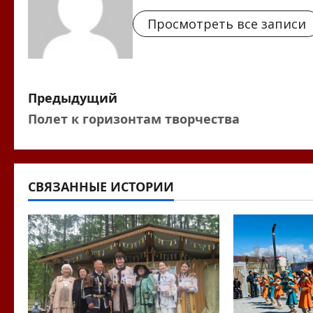
Просмотреть все записи
Н
Предыдущий
Полет к горизонтам творчества
а
в
и
СВЯЗАННЫЕ ИСТОРИИ
г
а
ц
и