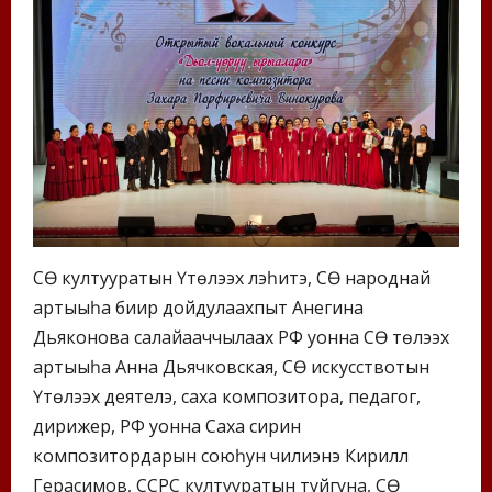
СӨ култууратын Үтүөлээх үлэһитэ, СӨ народнай
артыыһа биир дойдулаахпыт Анегина
Дьяконова салайааччылаах РФ уонна СӨ үтүөлээх
артыыһа Анна Дьячковская, СӨ искусствотын
Үтүөлээх деятелэ, саха композитора, педагог,
дирижер, РФ уонна Саха сирин
композитордарын союһун чилиэнэ Кирилл
Герасимов, ССРС култууратын туйгуна, СӨ