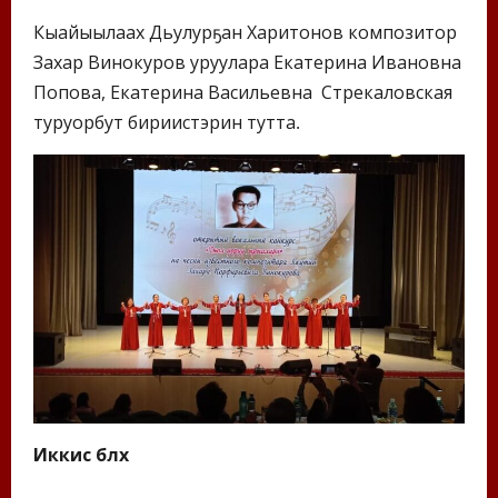
Кыайыылаах Дьулурҕан Харитонов композитор
Захар Винокуров уруулара Екатерина Ивановна
Попова, Екатерина Васильевна Стрекаловская
туруорбут бириистэрин тутта.
Иккис бөлөх