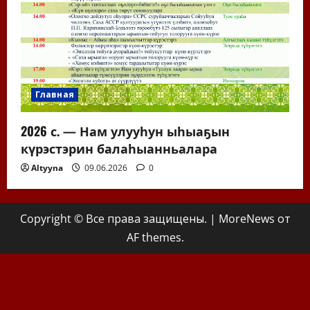
Главная
2026 с. — Нам улууһун ыһыаҕын
күрэстэрин балаһыанньалара
Altyyna
09.06.2026
0
Copyright © Все права защищены.
|
MoreNews
от
AF themes.