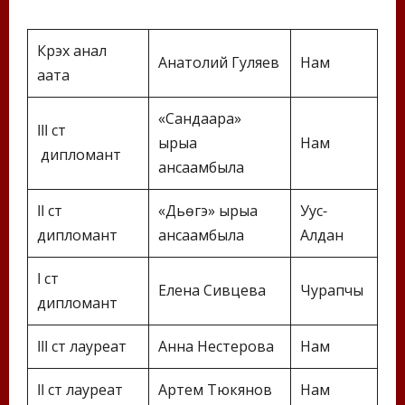
Күрэх анал
Анатолий Гуляев
Нам
аата
«Сандаара»
III ст
ырыа
Нам
дипломант
ансаамбыла
II ст
«Дьүөгэ» ырыа
Уус-
дипломант
ансаамбыла
Алдан
I ст
Елена Сивцева
Чурапчы
дипломант
III ст лауреат
Анна Нестерова
Нам
II ст лауреат
Артем Тюкянов
Нам