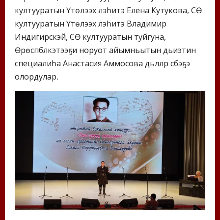
култууратын Үтүөлээх үлэһитэ Елена Кутукова, СӨ
култууратын Үтүөлээх үлэһитэ Владимир
Индигирскэй, СӨ култууратын туйгуна,
Өрөспүүбүлүкэтээҕи норуот айымньытын дьиэтин
специалиһа Анастасия Аммосова дьүүллүүр сүбэҕэ
олордулар.