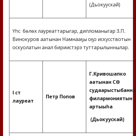
(Дьокуускай)
Үһүс бөлөх лауреаттарыгар, дипломаныгар З.П.
Винокуров аатынан Намнааҕы оҕо искусствотын
оскуолатын анал бириистэрэ туттарылыннылар.
Г.Кривошапко
аатынан СӨ
судаарыстыбанна
I ст
Петр Попов
филармониятын
лауреат
артыыһа
(Дьокуускай)