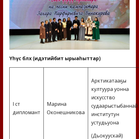
Үһүс бөлөх (идэтийбит ырыаһыттар)
Арктикатааҕы
култуура уонна
искусство
I ст
Марина
судаарыстыбаннай
дипломант
Оконешникова
институтун
устудьуона
(Дьокуускай)