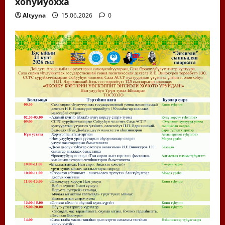
хоһуйуохха
Altyyna
15.06.2026
0