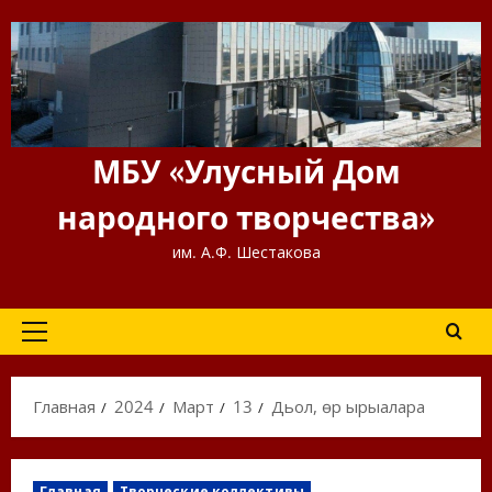
Перейти
к
содержимому
МБУ «Улусный Дом
народного творчества»
им. А.Ф. Шестакова
Основное
меню
Главная
2024
Март
13
Дьол, үөрүү ырыалара
Главная
Творческие коллективы