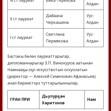
III ст лауреат
Вика Терехова
Алдан
Дайаана
Уус-
II ст лауреат
Черкашина
Алдан
Светлана
Уус-
I ст лауреат
Пермякова
Алдан
Бастакы бөлөх лауреаттарыгар,
дипломаннарыгар З.П. Винокуров аатынан
Намнааҕы оҕо искусствотын оскуолатын
(директор — Алексей Семенович Афанасьев)
анал бириистэрэ туттарылыннылар.
Дьулурҕан
ГРАН ПРИ
Нам
Харитонов