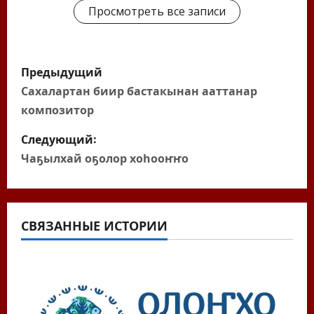
Просмотреть все записи
Н
Предыдущий
а
Сахалартан биир бастакынан ааттанар
композитор
в
Следующий:
и
Чаҕылхай оҕолор хоһооҥҥо
г
а
СВЯЗАННЫЕ ИСТОРИИ
ц
и
я