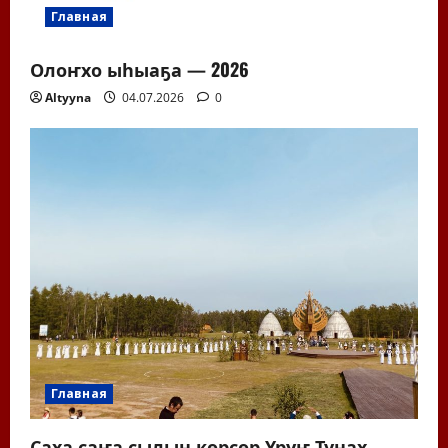
Главная
Олоҥхо ыһыаҕа — 2026
Altyyna
04.07.2026
0
Главная
Саха саҥа сылын көрсөр Үрүҥ Тунах