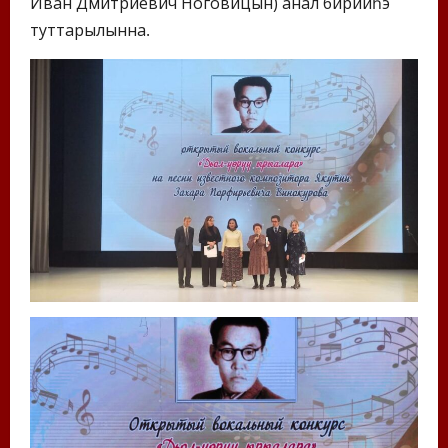
Иван Дмитриевич Ноговицын) анал бирииһэ
туттарылынна.