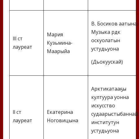
В. Босиков аатына
Музыка үрдүкү
Мария
III ст
оскуолатын
Кузьмина-
лауреат
устудьуона
Маарыйа
(Дьокуускай)
Арктикатааҕы
култуура уонна
искусство
II ст
Екатерина
судаарыстыбаннай
лауреат
Ноговицына
институтун
устудьуона