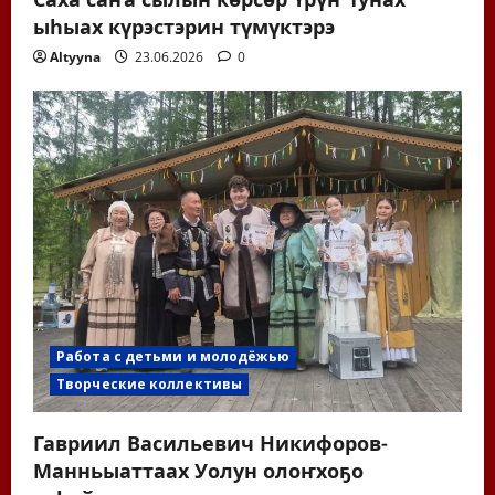
ыһыах күрэстэрин түмүктэрэ
Altyyna
23.06.2026
0
Работа с детьми и молодёжью
Творческие коллективы
Гавриил Васильевич Никифоров-
Манньыаттаах Уолун олоҥхоҕо