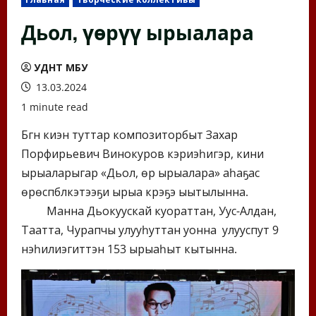
Дьол, үөрүү ырыалара
УДНТ МБУ
13.03.2024
1 minute read
Бүгүн киэн туттар композиторбыт Захар
Порфирьевич Винокуров кэриэһигэр, кини
ырыаларыгар «Дьол, үөрүү ырыалара» аһаҕас
өрөспүүбүлүкэтээҕи ырыа күрэҕэ ыытылынна.
Манна Дьокуускай куораттан, Уус-Алдан,
Таатта, Чурапчы улууһуттан уонна улууспут 9
нэһилиэгиттэн 153 ырыаһыт кытынна.