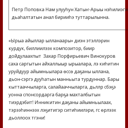
Петр Поповка Нам улууһун Хатыҥ-Арыы нэһилиэги
дьаһалтатын анал бирииһэ туттарылынна.
«Ырыа айыллар ылланаары» диэн этэллэрин
курдук, биллиилээх композитор, биир
дойдулаахпыт Захар Порфирьевич Винокуров
саха саргытын айхаллыыр ырыалара, үлэ киһитин
уруйдуур айымньылара өссө даҕаны ыллана,
дьон-сэргэ дууһатын манньыта турдуннар. Бары
кыттааччыларга, салайааччыларга, дьүүллүүр сүбэҕэ
уонна спонсордарга барҕа махталбытын
тиэрдэбит! Инникитин даҕаны айымньылаах,
тэрээһиннээх үлэҕитигэр ситиһиилэри, үгүс үөрүүлээх
дьоллоох түгэни!