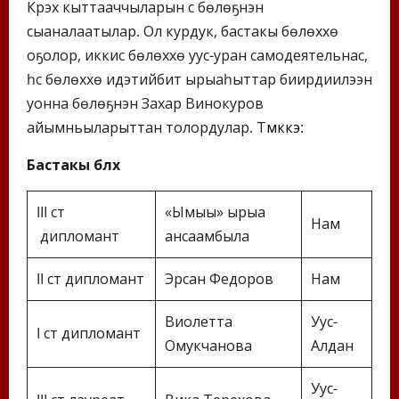
Күрэх кыттааччыларын үс бөлөҕүнэн
сыаналаатылар. Ол курдук, бастакы бөлөххө
оҕолор, иккис бөлөххө уус-уран самодеятельнас,
үһүс бөлөххө идэтийбит ырыаһыттар биирдиилээн
уонна бөлөҕүнэн Захар Винокуров
айымньыларыттан толордулар. Т
үмүккэ:
Бастакы бөлөх
III ст
«Ымыы» ырыа
Нам
дипломант
ансаамбыла
II ст дипломант
Эрсан Федоров
Нам
Виолетта
Уус-
I ст дипломант
Омукчанова
Алдан
Уус-