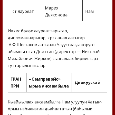
Мария
I ст лауреат
Нам
Дьяконова
Иккис бөлөх лауреаттарыгар,
дипломаннарыгар, күрэх анал аатыгар
А.Ф.Шестаков аатынан Улуустааҕы норуот
айымньытын Дьиэтин (директор — Николай
Михайлович Жирков) сыаналаах бириистэрэ
туттарылыннылар.
ГРАН
«Семпревойс»
Дьокуускай
ПРИ
ырыа ансаамбыла
Кыайыылаах ансаамбылга Нам улууһун Хатыҥ-
Арыы нэһилиэгин дьаһалтатын (баһылык —