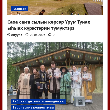
Главная
Саха саҥа сылын көрсөр Үрүҥ Тунах
ыһыах күрэстэрин түмүктэрэ
Altyyna
23.06.2026
0
Работа с детьми и молодёжью
Творческие коллективы