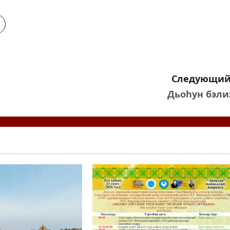
Следующий
Дьоһун бэли