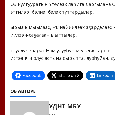
СӨ култууратын Үтүөлээх үлэһитэ Саргылана
эттилэр, бэлиэ, бэлэх туттардылар.
Ырыа ымыылаах, үҥкүү иэйиилээх эҕэрдэлээ
иилээн-саҕалаан ыыттылар.
«Туллук хаара» Нам улууһун мелодистарын түмсү
истээччи олус астына сырытта, дуоһуйан, 
Facebook
Share on X
LinkedIn
ОБ АВТОРЕ
УДНТ МБУ