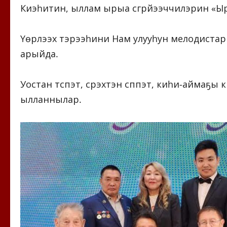
Киэһитин, ыллам ырыа сүгүрүйээччилэрин «Ырыа
Үөрүүлээх тэрээһини Нам улууһун мелодистар
арыйда.
Уостан түспэт, сүрэхтэн сүппэт, киһи-айма
ылланнылар.