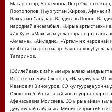
Макаровтар, Анна уонна Петр Охлопковтар,
Протопопов, Ньургустан Жирков, Афанасий 
Находкин-Сандаар, Владислав Попов, Владис
народнай ансаамбыл , «Ырыа аргыстаах» ква
«Ил Куо», «Махсыым уолаттара» ырыа ансаам
«Амаана», «Ай-ледис», «Үргэл» үҥкүү народна
киэһэни киэргэттилэр. Баяҥҥа доҕуһуоллаат
Татаринов.
Юбилейдаах киэһэ ыҥырыылаах ыалдьытта
Иннокентьевич Слепцов, «Нам улууһа» МТ д
Иванович Винокуров, СӨ култуураҕа уонна
Олохтоох бэйэни салайыныы уорганнарын кы
Афанасьевна Моисеева, СӨ ырыа айааччылар
духуобунай сайдыыга Министиэристибэтин 