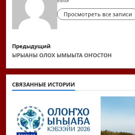
Editor
Просмотреть все записи
Н
Предыдущий
ЫРЫАНЫ ОЛОХ ЫМЫЫТА ОҤОСТОН
а
в
и
СВЯЗАННЫЕ ИСТОРИИ
г
а
ц