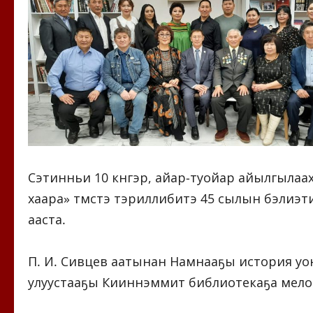
Сэтинньи 10 күнүгэр, айар-туойар айылгыла
хаара» түмсүүтэ тэриллибитэ 45 сылын бэлиэ
ааста.
П. И. Сивцев аатынан Намнааҕы история уо
улуустааҕы Кииннэммит библиотекаҕа мелод