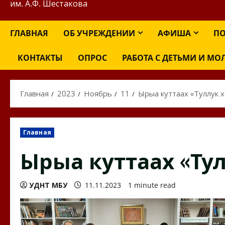
им. А.Ф. Шестакова
ГЛАВНАЯ
ОБ УЧРЕЖДЕНИИ
АФИША
ПО
КОНТАКТЫ
ОПРОС
РАБОТА С ДЕТЬМИ И М
Главная
2023
Ноябрь
11
Ырыа куттаах «Туллук х
Главная
Ырыа куттаах «Тул
УДНТ МБУ
11.11.2023
1 minute read