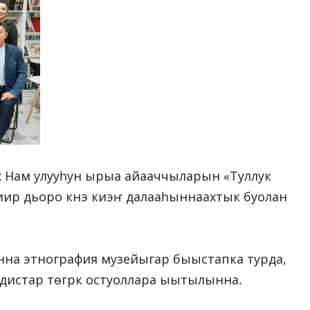
ах Нам улууһун ырыа айааччыларын «Туллук
тиир дьоро күнэ киэҥ далааһыннаахтык буолан
нна этнография музейыгар быыстапка турда,
истар төгүрүк остуоллара ыытылынна.