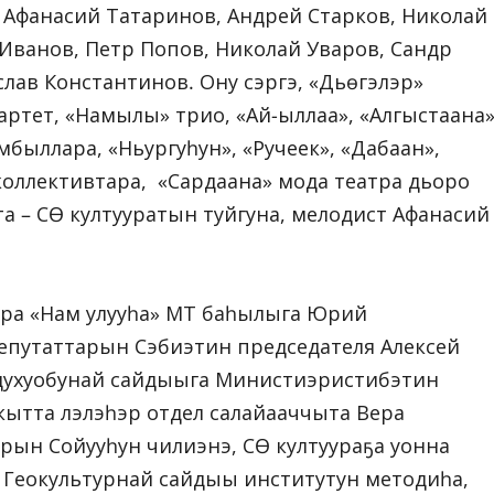
 Афанасий Татаринов, Андрей Старков, Николай
Иванов, Петр Попов, Николай Уваров, Сандр
лав Константинов. Ону сэргэ, «Дьүөгэлэр»
ртет, «Намылы» трио, «Ай-ыллаа», «Алгыстаана»
быллара, «Ньургуһун», «Ручеек», «Дабаан»,
й коллективтара, «Сардаана» мода театра дьоро
а – СӨ култууратын туйгуна, мелодист Афанасий
ра «Нам улууһа» МТ баһылыга Юрий
епутаттарын Сэбиэтин председателя Алексей
 духуобунай сайдыыга Министиэристибэтин
тта үлэлэһэр отдел салайааччыта Вера
ын Сойууһун чилиэнэ, СӨ култуураҕа уонна
Геокультурнай сайдыы институтун методиһа,