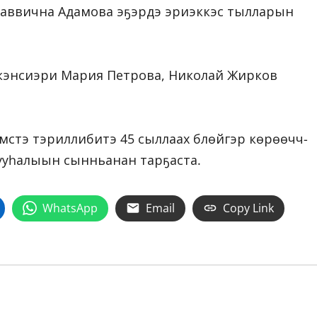
 Саввична Адамова эҕэрдэ эриэккэс тылларын
х кэнсиэри Мария Петрова, Николай Жирков
үтэ тэриллибитэ 45 сыллаах үбүлүөйүгэр көрөөччү-
дууһалыын сынньанан тарҕаста.
WhatsApp
Email
Copy Link