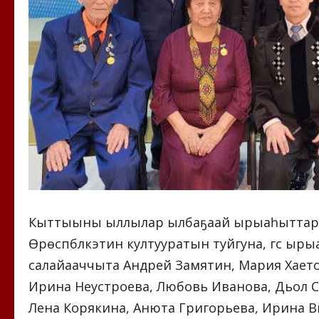
Кыттыыны ыллылар ылбаҕаай ырыаһыттар у
Өрөспүүбүлүкэтин култууратын туйгуна, үгүс ыры
салайааччыта Андрей Замятин, Мария Хаето
Ирина Неустроева, Любовь Иванова, Дьол С
Лена Корякина, Анюта Григорьева, Ирина 