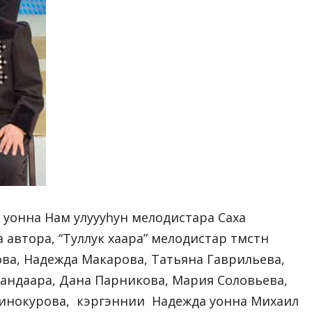
онна Нам улуууһун мелодистара Саха
а автора, “Туллук хаара” мелодистар түмсүүтүн
ва, Надежда Макарова, Татьяна Гаврильева,
андаара, Дана Парникова, Мария Соловьева,
Винокурова, кэргэннии Надежда уонна Михаил