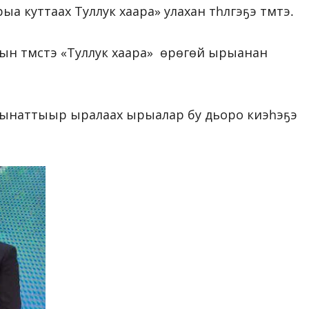
 куттаах Туллук хаара» улахан түһүлгэҕэ түмтэ.
ын түмсүүтэ «Туллук хаара» өрөгөй ырыанан
ҕы кынаттыыр ыралаах ырыалар бу дьоро киэһэҕэ