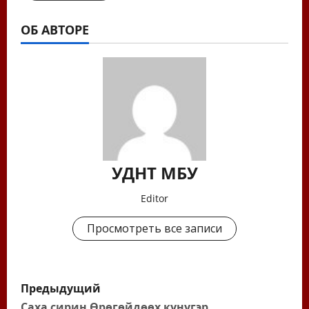
ОБ АВТОРЕ
УДНТ МБУ
Editor
Просмотреть все записи
Н
Предыдущий
Саха сирин Өрөгөйдөөх күнүгэр