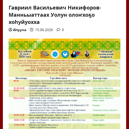
Гавриил Васильевич Никифоров-
Манньыаттаах Уолун олоҥхоҕо
хоһуйуохха
Altyyna
15.06.2026
0