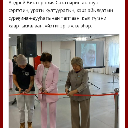
Андрей Викторович Саха сирин дьонун-
сэргэтин, ураты култууратын, кэрэ айылҕатын
сүрэҕинэн-дууһатынан таптаан, кыл түгэни
хаартыскалаан, үйэтитэргэ үлэлэһэр.