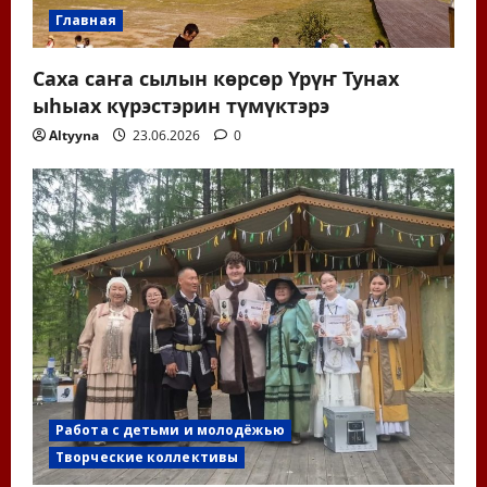
Главная
Саха саҥа сылын көрсөр Үрүҥ Тунах
ыһыах күрэстэрин түмүктэрэ
Altyyna
23.06.2026
0
Работа с детьми и молодёжью
Творческие коллективы