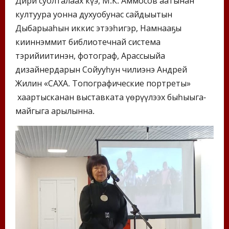
Дириҥ суолталаах күҥҥэ, М.К. Аммосов аатынан
култуура уонна духуобунас сайдыытын
Дыбарыаһын иккис этээһигэр, Намнааҕы
кииннэммит библиотечнай система
тэрийиитинэн, фотограф, Арассыыйа
дизайнердарын Сойууһун чилиэнэ Андрей
Жилин «САХА. Топографические портреты»
хаартысканан выставката үөрүүлээх быһыыга-
майгыга арылынна.