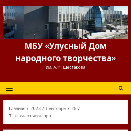
Перейти
к
содержимому
МБУ «Улусный Дом
народного творчества»
им. А.Ф. Шестакова
Основное
меню
Главная
2023
Сентябрь
28
Түгэн хаартыскалара