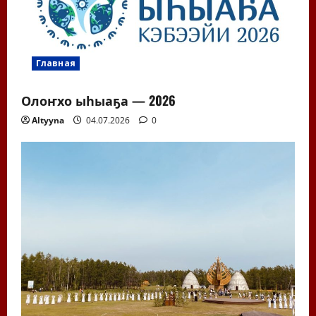
Главная
Олоҥхо ыһыаҕа — 2026
Altyyna
04.07.2026
0