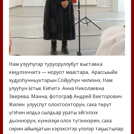
Нам улууһугар туруоруллубут выставка
көҕүлээччитэ — норуот маастара, Арассыыйа
худуоһунньуктарын Сойууһун чилиэнэ, Нам
улууһун Ытык Киһитэ Анна Николаевна
Зверева. Манна, фотограф Андрей Викторович
Жилин улууспут олохтоохторун, саха төрүт
үгэһин илдьэ сылдьар ураты эйгэлээх
дьоннорун, күннээҕи олох түгэннэрин, саха
сирин айылҕатын кэрэхсэтэр үлэлэр таҕыстылар.