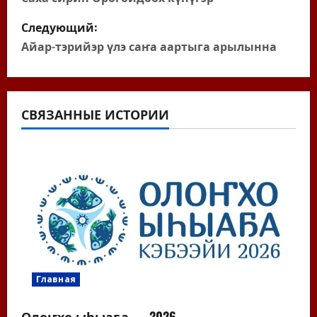
а
в
Следующий:
Айар-тэрийэр үлэ саҥа аартыга арылынна
и
г
а
СВЯЗАННЫЕ ИСТОРИИ
ц
и
я
п
о
Главная
з
Олоҥхо ыһыаҕа — 2026