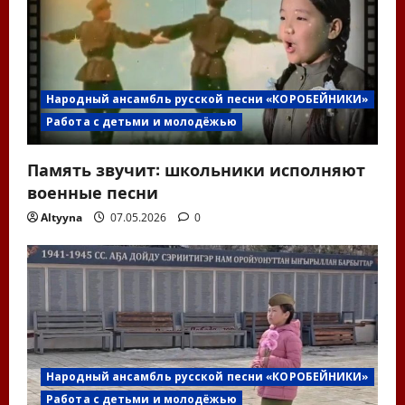
с
я
м
Народный ансамбль русской песни «КОРОБЕЙНИКИ»
Работа с детьми и молодёжью
Память звучит: школьники исполняют
военные песни
Altyyna
07.05.2026
0
Народный ансамбль русской песни «КОРОБЕЙНИКИ»
Работа с детьми и молодёжью