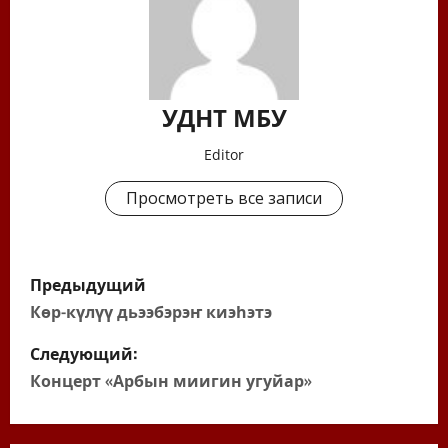
УДНТ МБУ
Editor
Просмотреть все записи
Н
Предыдущий
а
Көр-күлүү дьээбэрэҥ киэһэтэ
в
Следующий:
Концерт «Арбын миигин угуйар»
и
г