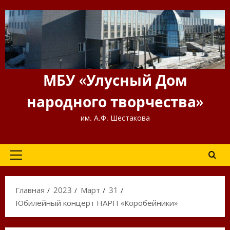
Перейти
к
содержимому
МБУ «Улусный Дом
народного творчества»
им. А.Ф. Шестакова
Основное
меню
Главная
2023
Март
31
Юбилейный концерт НАРП «Коробейники»