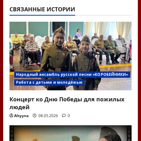
а
СВЯЗАННЫЕ ИСТОРИИ
ц
и
я
п
о
Народный ансамбль русской песни «КОРОБЕЙНИКИ»
Работа с детьми и молодёжью
з
Концерт ко Дню Победы для пожилых
а
людей
п
Altyyna
08.05.2026
0
и