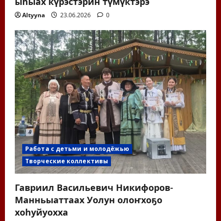
ыһыах күрэстэрин түмүктэрэ
Altyyna
23.06.2026
0
Работа с детьми и молодёжью
Творческие коллективы
Гавриил Васильевич Никифоров-
Манньыаттаах Уолун олоҥхоҕо
хоһуйуохха