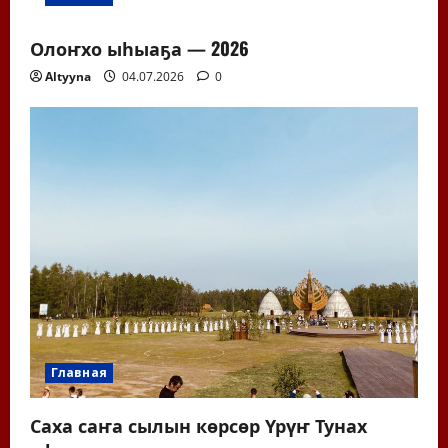
Олоҥхо ыһыаҕа — 2026
Altyyna
04.07.2026
0
Главная
Саха саҥа сылын көрсөр Үрүҥ Тунах