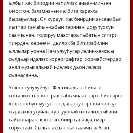
ылбыт хас биирдии нэһилиэк анаан-минээн
оҥостон, бэлэмнэнэн кэлбитэ харахха
быраҕыллар. Ол курдук, хас биирдии ансаамбыл
кыттар таҥаһын-сабын тэринэн, доҕуһуолун
хааччынан, толоруу маастарытыбатын ситэри
тиэрдэн, көрөөччү, дьүүллүүр сүбэ биһирэбилин
ыллылар уонна Нам улууһугар үлэлии-хамсыы
сылдьар идэлээх хореографтар, хормейстердар,
анал музыкальнай идэлээх дьон үлэлэрэ
сыаналанна.
Үгэскэ кубулуйбут Фестиваль нэһилиэк-
нэһилиэк олоххо, үрдүк таһымнаах тэрээһиннэргэ
көхтөөх буолуутун түстүүр, дьону-сэргэни кэрэҕэ,
сырдыкка угуйан, култуурнай нэһилиэстибэни
сайыннаран, кэҥэтэн, биир санааҕа түмэр
соруктаах. Сылын ахсын кыттааччы элбээн