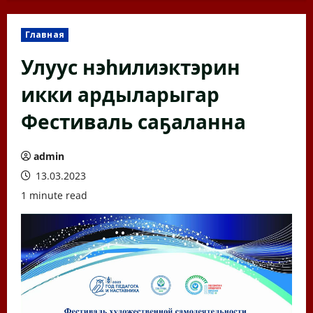
Главная
Улуус нэһилиэктэрин
икки ардыларыгар
Фестиваль саҕаланна
admin
13.03.2023
1 minute read