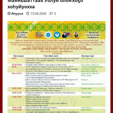
хоһуйуохха
Altyyna
15.06.2026
0