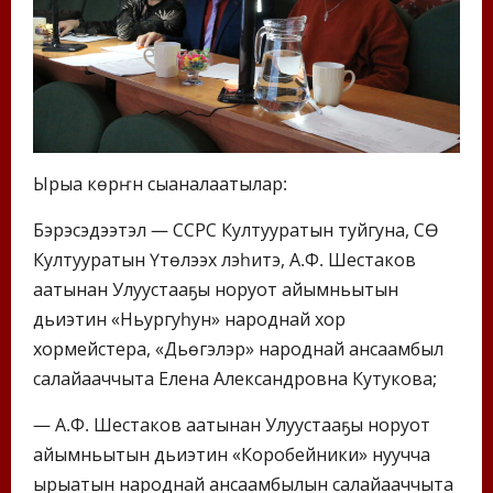
Ырыа көрүҥүн сыаналаатылар:
Бэрэсэдээтэл — ССРС Култууратын туйгуна, СӨ
Култууратын Үтүөлээх үлэһитэ, А.Ф. Шестаков
аатынан Улуустааҕы норуот айымньытын
дьиэтин «Ньургуһун» народнай хор
хормейстера, «Дьүөгэлэр» народнай ансаамбыл
салайааччыта Елена Александровна Кутукова;
— А.Ф. Шестаков аатынан Улуустааҕы норуот
айымньытын дьиэтин «Коробейники» нуучча
ырыатын народнай ансаамбылын салайааччыта