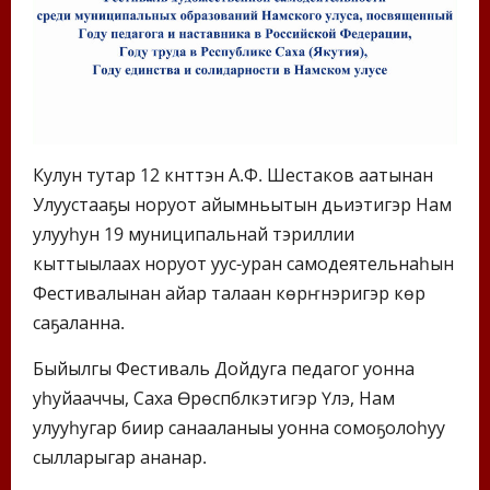
Кулун тутар 12 күнүттэн А.Ф. Шестаков аатынан
Улуустааҕы норуот айымньытын дьиэтигэр Нам
улууһун 19 муниципальнай тэриллии
кыттыылаах норуот уус-уран самодеятельнаһын
Фестивалынан айар талаан көрүҥнэригэр көрүү
саҕаланна.
Быйылгы Фестиваль Дойдуга педагог уонна
уһуйааччы, Саха Өрөспүүбүлүкэтигэр Үлэ, Нам
улууһугар биир санааланыы уонна сомоҕолоһуу
сылларыгар ананар.