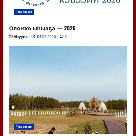
Главная
Олоҥхо ыһыаҕа — 2026
Altyyna
04.07.2026
0
Главная