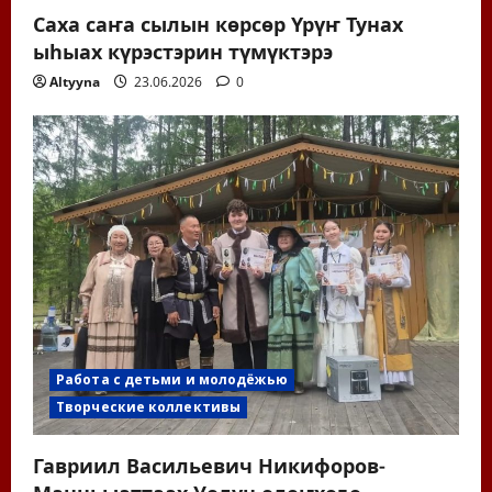
Саха саҥа сылын көрсөр Үрүҥ Тунах
ыһыах күрэстэрин түмүктэрэ
Altyyna
23.06.2026
0
Работа с детьми и молодёжью
Творческие коллективы
Гавриил Васильевич Никифоров-
Манньыаттаах Уолун олоҥхоҕо