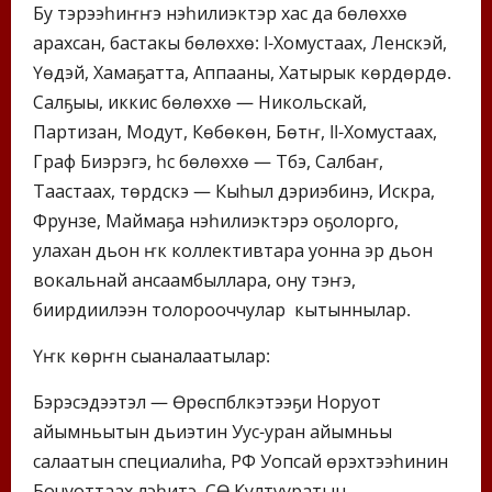
Бу тэрээһиҥҥэ нэһилиэктэр хас да бөлөххө
арахсан, бастакы бөлөххө: I-Хомустаах, Ленскэй,
Үөдэй, Хамаҕатта, Аппааны, Хатырык көрдөрдө.
Салҕыы, иккис бөлөххө — Никольскай,
Партизан, Модут, Көбөкөн, Бөтүҥ, II-Хомустаах,
Граф Биэрэгэ, үһүс бөлөххө — Түбэ, Салбаҥ,
Таастаах, төрдүскэ — Кыһыл дэриэбинэ, Искра,
Фрунзе, Маймаҕа нэһилиэктэрэ оҕолорго,
улахан дьон үҥкүү коллективтара уонна эр дьон
вокальнай ансаамбыллара, ону тэҥэ,
биирдиилээн толорооччулар кытыннылар.
Үҥкүү көрүҥүн сыаналаатылар:
Бэрэсэдээтэл — Өрөспүүбүлүкэтээҕи Норуот
айымньытын дьиэтин Уус-уран айымньы
салаатын специалиһа, РФ Уопсай үөрэхтээһинин
Бочуоттаах үлэһитэ, СӨ Култууратын,