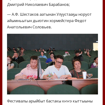
Дмитрий Николаевич Барабанов;
— А.Ф. Шестаков аатынан Улуустааҕы норуот
айымньытын дьиэтин хормейстера Федот
Анатольевич Соловьев.
Фестивалы арыйбыт бастакы күҥҥэ кыттыыны