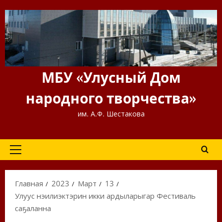
Перейти
к
содержимому
МБУ «Улусный Дом
народного творчества»
им. А.Ф. Шестакова
Основное
меню
Главная
2023
Март
13
Улуус нэһилиэктэрин икки ардыларыгар Фестиваль
саҕаланна