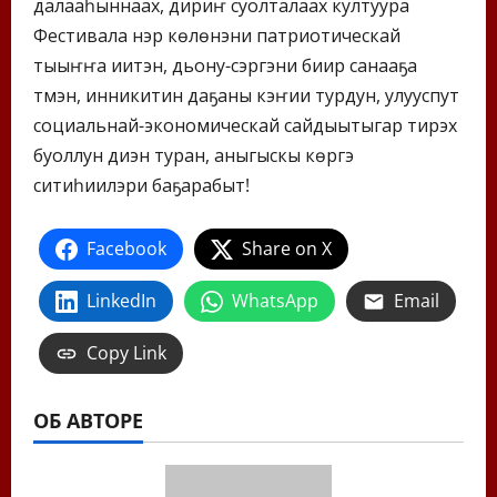
далааһыннаах, дириҥ суолталаах култуура
Фестивала үүнэр көлүөнэни патриотическай
тыыҥҥа иитэн, дьону-сэргэни биир санааҕа
түмэн, инникитин даҕаны кэҥии турдун, улууспут
социальнай-экономическай сайдыытыгар тирэх
буоллун диэн туран, аныгыскы көрүүгэ
ситиһиилэри баҕарабыт!
Facebook
Share on X
LinkedIn
WhatsApp
Email
Copy Link
ОБ АВТОРЕ