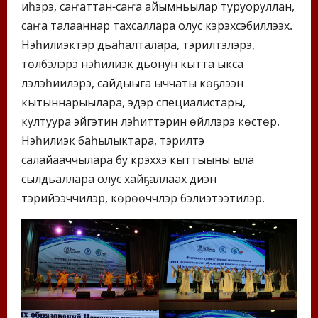
иһэрэ, саҥаттан-саҥа айымньылар туруоруллан,
саҥа талааннар тахсаллара олус кэрэхсэбиллээх.
Нэһилиэктэр дьаһалталара, тэрилтэлэрэ,
түөлбэлэрэ нэһилиэк дьонун кытта ыкса
үлэлэһиилэрэ, сайдыыга ыччаты көҕүлээн
кытыннарыылара, эдэр специалистары,
култуура эйгэтин үлэһиттэрин өйүүллэрэ көстөр.
Нэһилиэк баһылыктара, тэрилтэ
салайааччылара бу күрэххэ кыттыыны ыла
сылдьаллара олус хайҕаллаах диэн
тэрийээччилэр, көрөөччүлэр бэлиэтээтилэр.