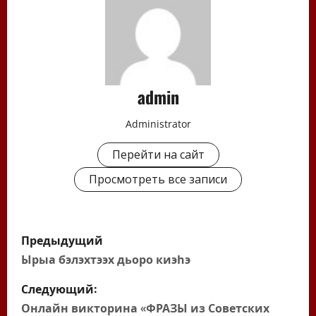
admin
Administrator
Перейти на сайт
Просмотреть все записи
Н
Предыдущий
а
Ырыа бэлэхтээх дьоро киэһэ
в
Следующий:
Онлайн викторина «ФРАЗЫ из Советских