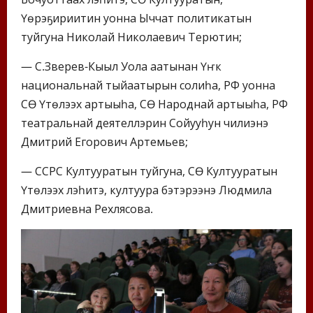
Үөрэҕириитин уонна Ыччат политикатын
туйгуна Николай Николаевич Терютин;
— С.Зверев-Кыыл Уола аатынан Үҥкүү
национальнай тыйаатырын солиһа, РФ уонна
СӨ Үтүөлээх артыыһа, СӨ Народнай артыыһа, РФ
театральнай деятеллэрин Сойууһун чилиэнэ
Дмитрий Егорович Артемьев;
— ССРС Култууратын туйгуна, СӨ Култууратын
Үтүөлээх үлэһитэ, култуура бэтэрээнэ Людмила
Дмитриевна Рехлясова.