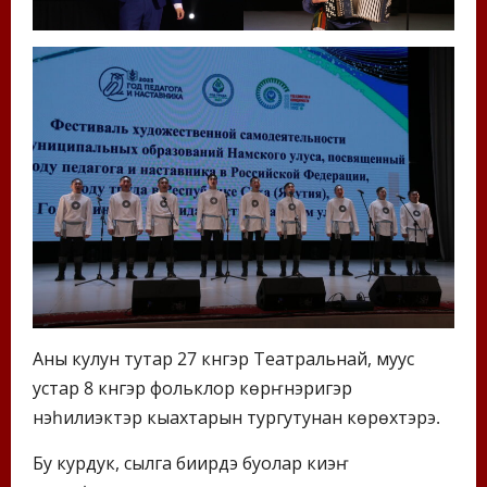
Аны кулун тутар 27 күнүгэр Театральнай, муус
устар 8 күнүгэр фольклор көрүҥнэригэр
нэһилиэктэр кыахтарын тургутунан көрүөхтэрэ.
Бу курдук, сылга биирдэ буолар киэҥ