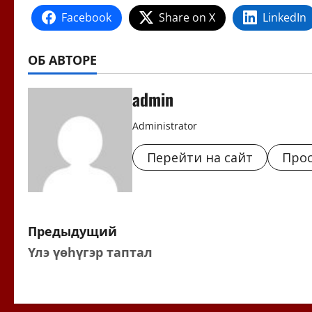
Facebook
Share on X
LinkedIn
ОБ АВТОРЕ
admin
Administrator
Перейти на сайт
Прос
Н
Предыдущий
Үлэ үөһүгэр таптал
а
в