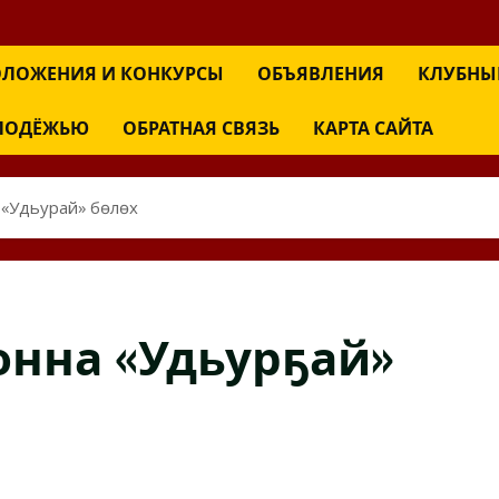
ЛОЖЕНИЯ И КОНКУРСЫ
ОБЪЯВЛЕНИЯ
КЛУБНЫ
ОЛОДЁЖЬЮ
ОБРАТНАЯ СВЯЗЬ
КАРТА САЙТА
«Удьурҕай» бөлөх
онна «Удьурҕай»