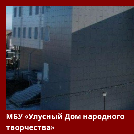
Перейти
к
содержимому
МБУ «Улусный Дом народного
творчества»