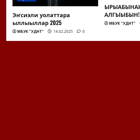
и
ЫРЫАБЫНАН
АЛГЫЫБЫН!
Эҥсиэли уолаттара
с
ыллыыллар 2025
МБУК "УДНТ"
я
МБУК "УДНТ"
14.02.2025
0
м