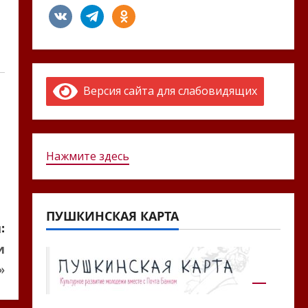
vkontakte
telegram
odnoklassniki
Версия сайта для слабовидящих
Нажмите здесь
ПУШКИНСКАЯ КАРТА
:
и
»