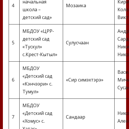
начальная
Кири
4
Мозаика
школа –
Коло
детский сад»
Викт
МБДОУ «ЦРР-
Андр
детский сад
Сард
5
Сулусчаан
«Тускул»
Ники
с.Крест-Кытыл»
Нико
МБДОУ
Васи
«Детский сад
6
«Сир симэхтэрэ»
Мичи
«Кэнчээри» с.
Суса
Тумул»
МБДОУ
«Детский сад
Нико
7
Сандаар
«Хомус» с.
Алек
Хатас»