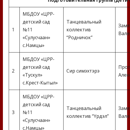
МБДОУ «ЦРР-
детский сад
Танцевальный
Замя
1
№11
коллектив
Вале
«Сулусчаан»
“Родничок”
с.Намцы»
МБДОУ «ЦРР-
детский сад
Прот
2
Сир симэхтэрэ
«Тускул»
Алек
с.Крест-Кытыл»
МБДОУ «ЦРР-
детский сад
Танцевальный
Замя
3
№11
коллектив “Үрдэл”
Вале
«Сулусчаан»
с.Намцы»