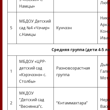
Любо
Намцы»
Ники
МБДОУ Детский
Арка
5
сад №4 «Чэчир»
Кунчээн
Конд
с.Намцы
Ива
Средняя группа (дети 4-5 л
МБДОУ «ЦРР-
Дьяк
детский сад
Разновозрастная
1
Гали
«Кэрэчээнэ» с.
группа
Мотр
Столбы»
МКДОУ
“Детский сад
Нера
2
“Күнтаммахтара”
“Веснянка”с.
Васи