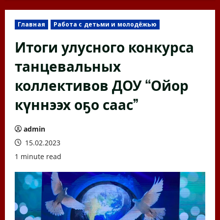
Главная
Работа с детьми и молодёжью
Итоги улусного конкурса
танцевальных
коллективов ДОУ “Ойор
күннээх оҕо саас”
admin
15.02.2023
1 minute read