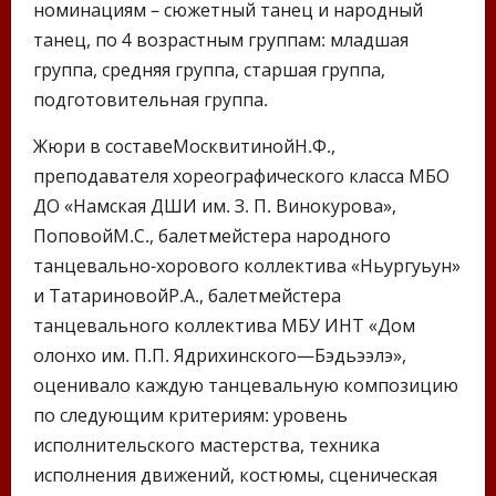
номинациям – сюжетный танец и народный
танец, по 4 возрастным группам: младшая
группа, средняя группа, старшая группа,
подготовительная группа.
Жюри в составеМосквитинойН.Ф.,
преподавателя хореографического класса МБО
ДО «Намская ДШИ им. З. П. Винокурова»,
ПоповойМ.С., балетмейстера народного
танцевально-хорового коллектива «Ньургуьун»
и ТатариновойР.А., балетмейстера
танцевального коллектива МБУ ИНТ «Дом
олонхо им. П.П. Ядрихинского—Бэдьээлэ»,
оценивало каждую танцевальную композицию
по следующим критериям: уровень
исполнительского мастерства, техника
исполнения движений, костюмы, сценическая