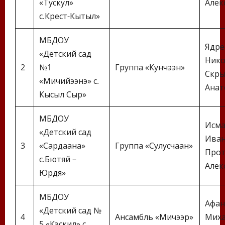
«Тускул»
Алек
с.Крест-Кытыл»
МБДОУ
Ядре
«Детский сад
Нико
2
№1
Группа «Кунчээн»
Скры
«Мичийээнэ» с.
Анат
Кысыл Сыр»
МБДОУ
Исма
«Детский сад
Иван
3
«Сардаана»
Группа «Сулусчаан»
Прот
с.Бютяй –
Алек
Юрдя»
МБДОУ
Афан
«Детский сад №
4
Ансамбль «Мичээр»
Миха
5 «Кэскил» с.