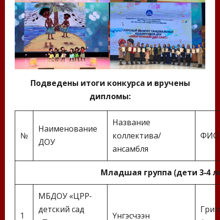
Подведены итоги конкурса и вручены
дипломы:
Название
Наименование
№
коллектива/
ФИО 
ДОУ
ансамбля
Младшая группа (дети 3-4 
МБДОУ «ЦРР-
детский сад
Григ
1
Үнүгэсчээн