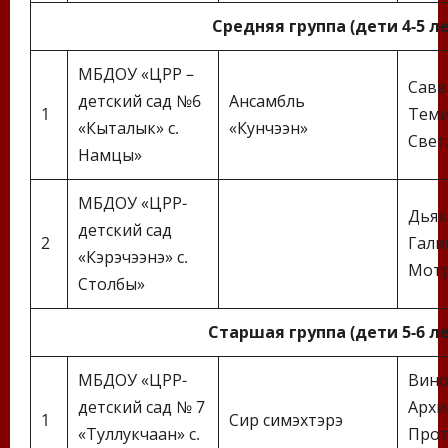
Средняя группа (дети 4-5 л
МБДОУ «ЦРР –
Савв
детский сад №6
Ансамбль
1
Теми
«Кыталык» с.
«Кунчээн»
Свет
Намцы»
МБДОУ «ЦРР-
Дьяк
детский сад
2
Гали
«Кэрэчээнэ» с.
Мотр
Столбы»
Старшая группа (дети 5-6 л
МБДОУ «ЦРР-
Вино
детский сад № 7
Архи
1
Сир симэхтэрэ
«Туллукчаан» с.
Прот