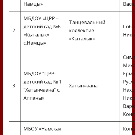
Намцы»
Васи
МБДОУ «ЦРР –
Танцевальный
детский сад №6
Соба
2
коллектив
«Кыталык»
Нико
«Кыталык»
с.Намцы»
Сивц
Миха
МБДОУ “ЦРР-
Ермо
детский сад № 1
Русл
3
Хатынчаана
“Хатынчаана” с.
Нахо
Аппаны»
Нико
Варв
Конс
МБОУ «Намская
Копы