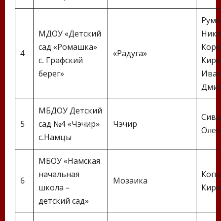
Румя
МДОУ «Детский
Нико
сад «Ромашка»
Коря
4
«Радуга»
с. Графский
Кири
берег»
Иван
Дми
МБДОУ Детский
Сивц
5
сад №4 «Чэчир»
Чэчир
Олег
с.Намцы
МБОУ «Намская
начальная
Копы
6
Мозаика
школа –
Кири
детский сад»