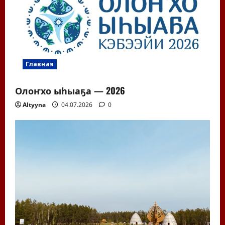
Главная
Олоҥхо ыһыаҕа — 2026
Altyyna
04.07.2026
0