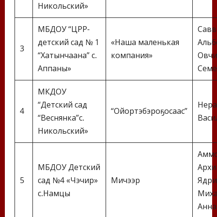
Никольский»
МБДОУ “ЦРР-
Савв
детский сад № 1
«Наша маленькая
Альб
3
“Хатынчаана” с.
компания»
Овчи
Аппаны»
Семе
МКДОУ
“Детский сад
Нера
4
“Ойортэбэроҕосаас”
“Веснянка”с.
Васи
Никольский»
Аммо
МБДОУ Детский
Архи
5
сад №4 «Чэчир»
Мичээр
Ядри
с.Намцы
Миха
Анна