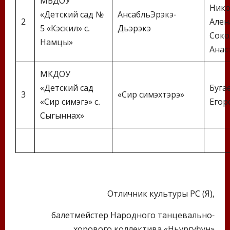
МБДОУ
Нико
«Детский сад №
АнсабльЭрэкэ-
2
Ален
5 «Кэскил» с.
Дьэрэкэ
Соко
Намцы»
Анас
МКДОУ
«Детский сад
Буга
3
«Сир симэхтэрэ»
«Сир симэгэ» с.
Егор
Сыгыннах»
Отличник культуры РС (Я),
балетмейстер Народного танцевально-
хорового коллектива «Ньургуһун»