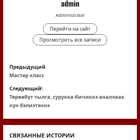
admin
Administrator
Перейти на сайт
Просмотреть все записи
Н
Предыдущий
а
Мастер класс
в
Следующий:
Төрөөбүт тылга, сурукка-бичиккэ аналлаах
и
күн бэлиэтэннэ
г
а
СВЯЗАННЫЕ ИСТОРИИ