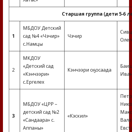
Старшая группа (дети 5-6 л
МБДОУ Детский
Сивц
1
сад №4 «Чэчир»
Чэчир
Олег
с.Намцы
МКДОУ
«Детский сад
Баиш
2
Кэнчээри оҕосаада
«Кэнчээри»
Ива
с.Ергелех
Петр
МБДОУ «ЦРР –
Нико
детский сад №2
Макс
3
«Кэскил»
«Сандаара» с.
Вале
Аппаны»
Евст