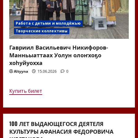
Работа с детьми и молодёжью
Творческие коллективы
Гавриил Васильевич Никифоров-
Манньыаттаах Уолун олоҥхоҕо
хоһуйуохха
Altyyna
15.06.2026
0
Купить билет
100 ЛЕТ ВЫДАЮЩЕГОСЯ ДЕЯТЕЛЯ
КУЛЬТУРЫ АФАНАСИЯ ФЕДОРОВИЧА