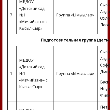
МБДОУ
Сысо
«Детский сад
Андр
7
№1
Группа «Ымыылар»
Охло
«Мичийээнэ» с.
Леон
Кысыл Сыр»
Подготовительная группа (дети 
Сысо
Андр
МБДОУ
Софр
«Детский сад
Дмит
1
№1
Группа «Ымыылар»
«Мичийээнэ» с.
Васи
Кысыл Сыр»
Ньур
Фил
Пету