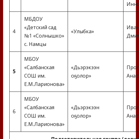
Инно
МБДОУ
«Детский сад
Иван
4
«Улыбка»
№1 «Солнышко»
Дми
с. Намцы
МБОУ
«Салбанская
«Дьэрэкээн
Прот
5
СОШ им.
оҕолор»
Анас
Е.М.Ларионова»
МБОУ
«Салбанская
«Дьэрэкээн
Прот
6
СОШ им.
оҕолор»
Анас
Е.М.Ларионова»
Подготовительная группа (дети 