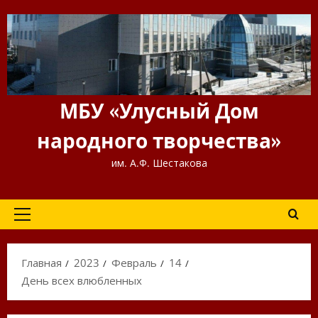
Перейти
к
содержимому
МБУ «Улусный Дом
народного творчества»
им. А.Ф. Шестакова
Основное
меню
Главная
2023
Февраль
14
День всех влюбленных