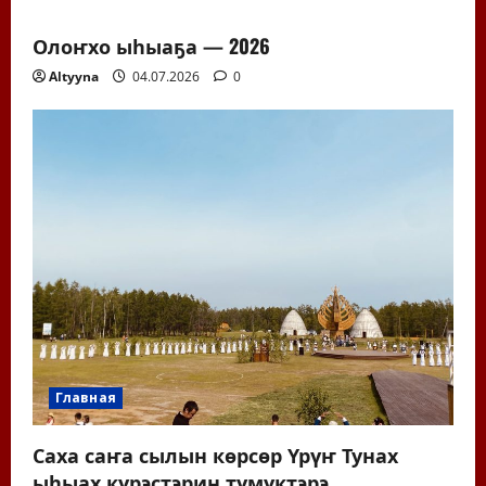
Олоҥхо ыһыаҕа — 2026
Altyyna
04.07.2026
0
Главная
Саха саҥа сылын көрсөр Үрүҥ Тунах
ыһыах күрэстэрин түмүктэрэ