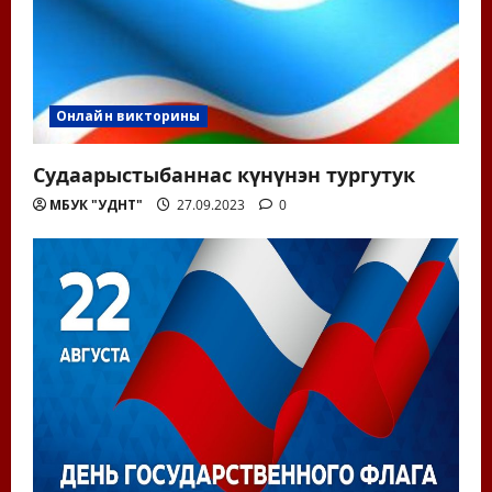
а
п
и
Онлайн викторины
с
Судаарыстыбаннас күнүнэн тургутук
я
МБУК "УДНТ"
27.09.2023
0
м