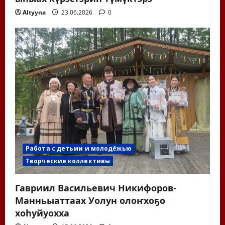
Altyyna
23.06.2026
0
Работа с детьми и молодёжью
Творческие коллективы
Гавриил Васильевич Никифоров-
Манньыаттаах Уолун олоҥхоҕо
хоһуйуохха