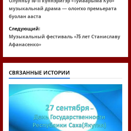
а
Олунньу 10-11 күннэригэр «Туйаарыма Куо»
музыкальнай драма — олоҥхо премьерата
в
буолан ааста
и
Следующий:
г
Музыкальный фестиваль «75 лет Станиславу
Афанасенко»
а
ц
СВЯЗАННЫЕ ИСТОРИИ
и
я
п
о
з