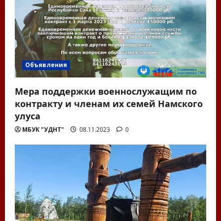
а
п
и
с
Объявления
я
Мера поддержки военнослужащим по
м
контракту и членам их семей Намского
улуса
МБУК "УДНТ"
08.11.2023
0