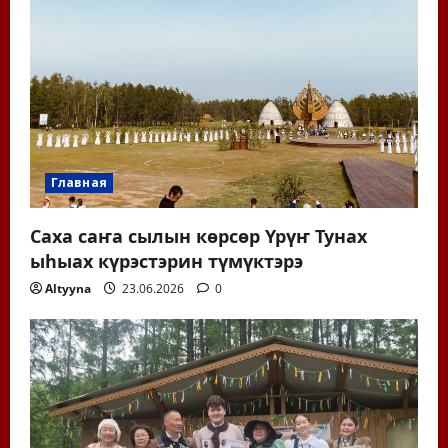
Главная
Саха саҥа сылын көрсөр Үрүҥ Тунах
ыһыах күрэстэрин түмүктэрэ
Altyyna
23.06.2026
0