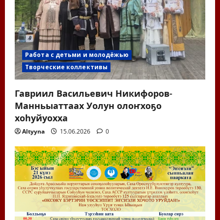
Работа с детьми и молодёжью
Творческие коллективы
Гавриил Васильевич Никифоров-
Манньыаттаах Уолун олоҥхоҕо
хоһуйуохха
Altyyna
15.06.2026
0