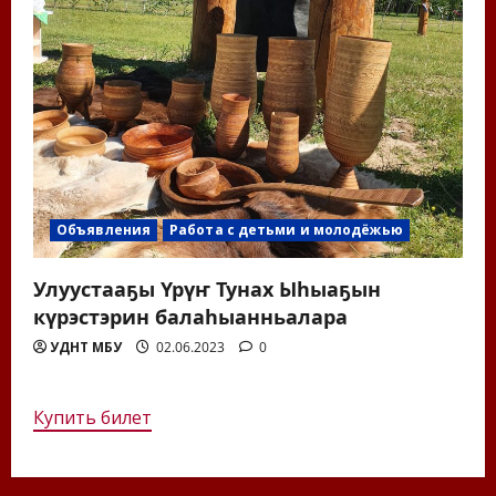
Объявления
Работа с детьми и молодёжью
Улуустааҕы Үрүҥ Тунах Ыһыаҕын
күрэстэрин балаһыанньалара
УДНТ МБУ
02.06.2023
0
Купить билет