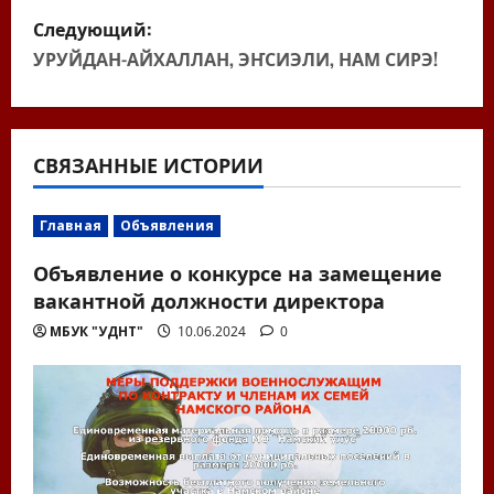
в
Следующий:
УРУЙДАН-АЙХАЛЛАН, ЭҤСИЭЛИ, НАМ СИРЭ!
и
г
а
СВЯЗАННЫЕ ИСТОРИИ
ц
Главная
Объявления
и
Объявление о конкурсе на замещение
вакантной должности директора
я
МБУК "УДНТ"
10.06.2024
0
п
о
з