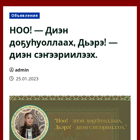
Объявления
НОО! — Диэн
доҕуһуоллаах, Дьэрэ! —
диэн сэҥээриилээх.
admin
25.01.2023