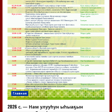
Главная
2026 с. — Нам улууһун ыһыаҕын