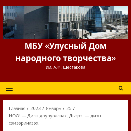
Перейти
к
содержимому
МБУ «Улусный Дом
народного творчества»
им. А.Ф. Шестакова
Основное
меню
Главная
2023
Январь
25
НОО! — Диэн доҕуһуоллаах, Дьэрэ! — диэн
сэҥээриилээх.