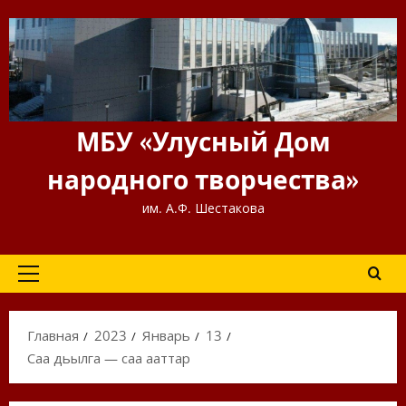
Перейти
к
содержимому
МБУ «Улусный Дом
народного творчества»
им. А.Ф. Шестакова
Основное
меню
Главная
2023
Январь
13
Саҥа дьылга — саҥа ааттар