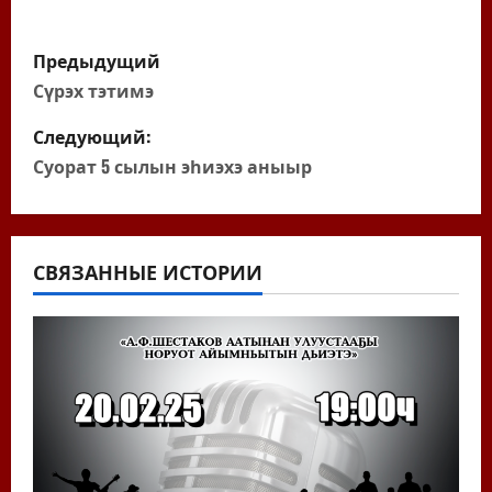
Н
Предыдущий
а
Сүрэх тэтимэ
в
Следующий:
Суорат 5 сылын эһиэхэ аныыр
и
г
а
СВЯЗАННЫЕ ИСТОРИИ
ц
и
я
п