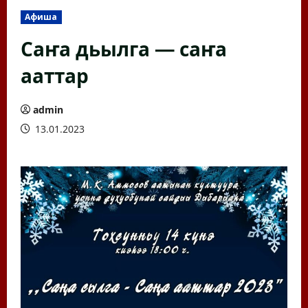
Афиша
Саҥа дьылга — саҥа
ааттар
admin
13.01.2023