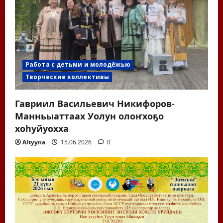
Работа с детьми и молодёжью
Творческие коллективы
Гавриил Васильевич Никифоров-
Манньыаттаах Уолун олоҥхоҕо
хоһуйуохха
Altyyna
15.06.2026
0