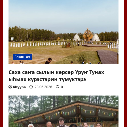
Главная
Саха саҥа сылын көрсөр Үрүҥ Тунах
ыһыах күрэстэрин түмүктэрэ
Altyyna
23.06.2026
0