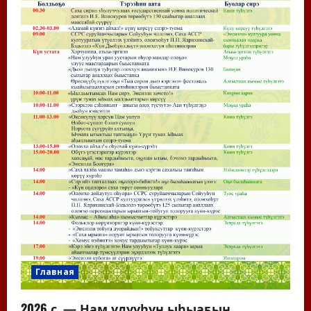
Главная
2026 с. — Нам улууһун ыһыаҕын