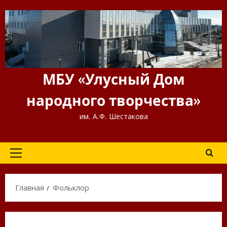
Перейти
к
содержимому
МБУ «Улусный Дом
народного творчества»
им. А.Ф. Шестакова
Основное
меню
Главная
Фольклор