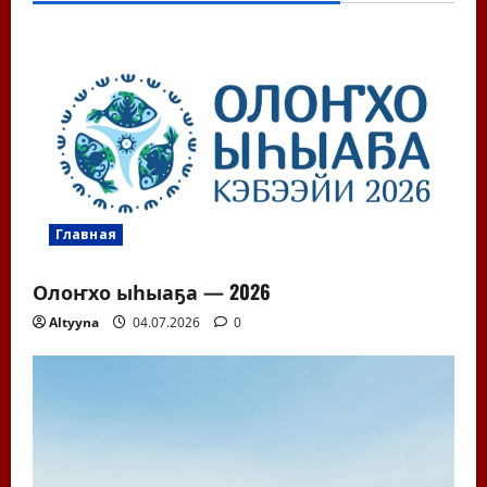
Главная
Олоҥхо ыһыаҕа — 2026
Altyyna
04.07.2026
0