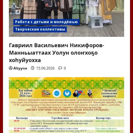
Работа с детьми и молодёжью
Творческие коллективы
Гавриил Васильевич Никифоров-
Манньыаттаах Уолун олоҥхоҕо
хоһуйуохха
Altyyna
15.06.2026
0