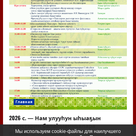
Главная
2026 с. — Нам улууһун ыһыаҕын
күрэстэрин балаһыанньалара
Мы используем cookie-файлы для наилучшего
Altyyna
09.06.2026
0