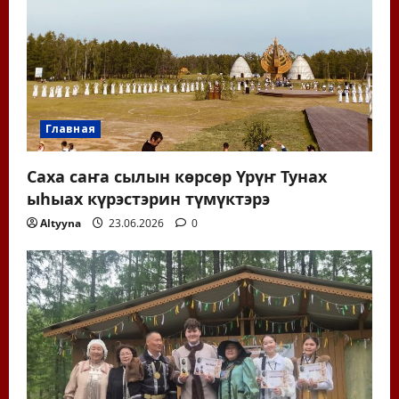
Главная
Саха саҥа сылын көрсөр Үрүҥ Тунах
ыһыах күрэстэрин түмүктэрэ
Altyyna
23.06.2026
0