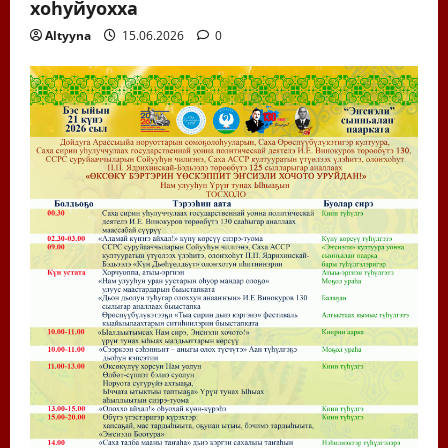
хоһуйуохха
Altyyna
15.06.2026
0