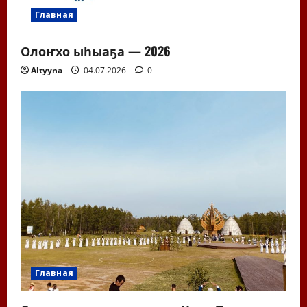
Главная
Олоҥхо ыһыаҕа — 2026
Altyyna
04.07.2026
0
Главная