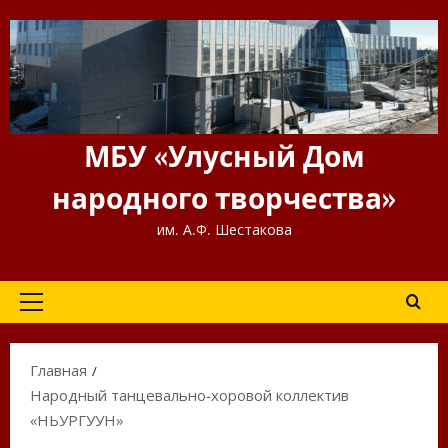
Перейти
к
содержимому
МБУ «Улусный Дом
народного творчества»
им. А.Ф. Шестакова
Основное
меню
Главная
Народный танцевально-хоровой коллектив
«НЬУРГУҺУН»