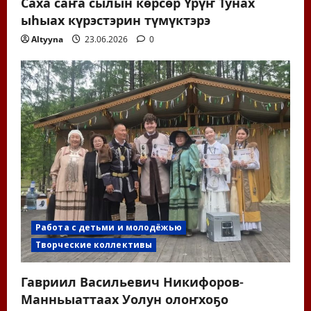
Саха саҥа сылын көрсөр Үрүҥ Тунах
ыһыах күрэстэрин түмүктэрэ
Altyyna
23.06.2026
0
Работа с детьми и молодёжью
Творческие коллективы
Гавриил Васильевич Никифоров-
Манньыаттаах Уолун олоҥхоҕо